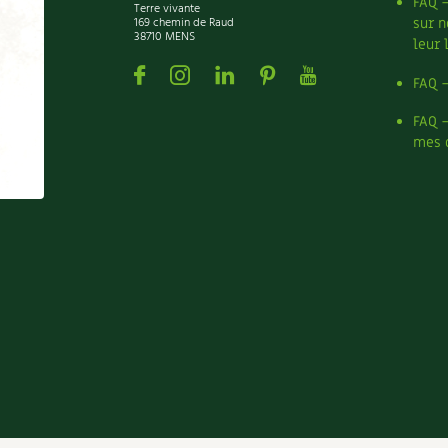
FAQ 
Terre vivante
169 chemin de Raud
sur n
38710 MENS
leur 
Facebook
Instagram
Linkedin
Pinterest
Youtube
FAQ 
FAQ 
mes 