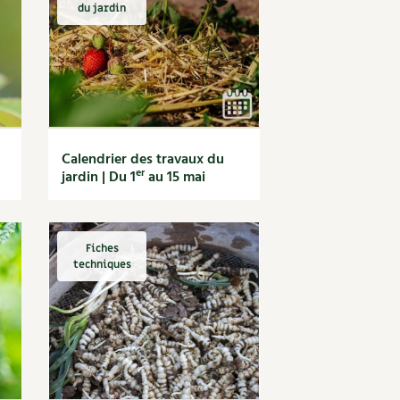
S
Vidéos et podcasts
du jardin
Conseils vidéo des
4 saisons
e catalogue
Secrets d’abonné
Tous au jardin ! avec Pascal
La vie secrète du jardin
Calendrier des travaux du
BD : La folle histoire des plantes
er
jardin | Du 1
au 15 mai
Fiches
techniques