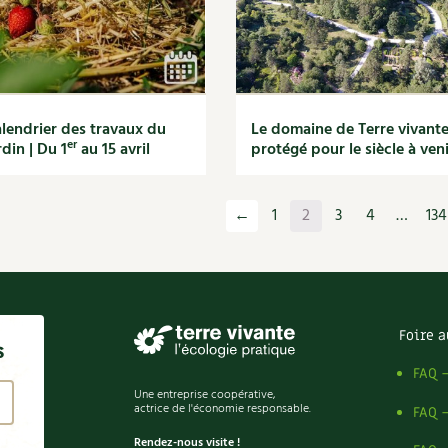
lendrier des travaux du
Le domaine de Terre vivant
er
rdin | Du 1
au 15 avril
protégé pour le siècle à veni
←
1
2
3
4
…
134
Foire a
s
FAQ 
Une entreprise coopérative,
actrice de l'économie responsable.
FAQ 
Rendez-nous visite !