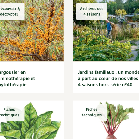
écouvrir &
Archives des
décrypter
4 saisons
argousier en
Jardins familiaux : un mond
emmothérapie et
à part au cœur de nos villes 
ytothérapie
4 saisons hors-série n°40
Fiches
Fiches
techniques
techniques