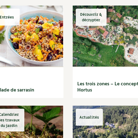
Découvrir &
Entrées
décrypter
Les trois zones – Le concep
lade de sarrasin
Hortus
Calendrier
Actualités
des travaux
du jardin