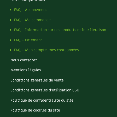
Les sons des poules
Secrets d'abonné
Carnets de saison
FAQ – Abonnement
Astuces de jardinier
Autonomie et permaculture avec David
Compléments
FAQ – Ma commande
L'autonomie au jardin en 12 leçons
FAQ – Information sur nos produits et leur livraison
Tous au jardin ! | RCF
Dossier
4 saisons
FAQ – Paiement
Actualités
FAQ – Mon compte, mes coordonnées
Vidéos et podcasts
Nous contacter
Conseils vidéo des
4 saisons
Mentions légales
Conditions générales de vente
Secrets d’abonné
Conditions générales d’utilisation CGU
Tous au jardin ! avec Pascal
Politique de confidentialité du site
La vie secrète du jardin
Politique de cookies du site