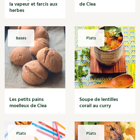
BD : La folle histoire des plantes
la vapeur et farcis aux
de Clea
herbes
Bases
Plats
Les petits pains
Soupe de lentilles
moelleux de Clea
corail au curry
Plats
Plats