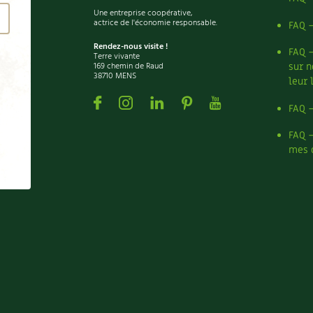
Une entreprise coopérative,
actrice de l'économie responsable.
FAQ 
Rendez-nous visite !
FAQ 
Terre vivante
169 chemin de Raud
sur n
38710 MENS
leur 
Facebook
Instagram
Linkedin
Pinterest
Youtube
FAQ 
FAQ 
mes 