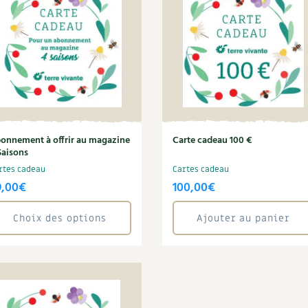
Autonomie
NOUVEAUTÉ
nception et gros oeuvre
tériaux écologiques
Société, engagement
Enfants
Feuilleter l
ergie
stion de l’eau
Actions pour la planète
tretien de la maison
coration et petit bricolage
onnement à offrir au magazine
Carte cadeau 100 €
Saisons
rtes cadeau
Cartes cadeau
9,00
€
100,00
€
Choix des options
Ajouter au panier