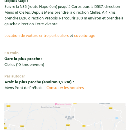
Depuis Gap :
Suivre la N85 (route Napoléon) jusqu’à Corps puis la D537, direction
Carnets de saison
Mens et Clelles. Depuis Mens prendre la direction Clelles. A 4 kms,
prendre D216 direction Prébois. Parcourir 300 m environ et prendre à
Compléments
gauche direction Terre vivante.
Dossier
4 saisons
Location de voiture entre particuliers
et
covoiturage
Actualités
En train
Gare la plus proche :
Vidéos et podcasts
Clelles (10 kms environ)
Par autocar
Conseils vidéo des
4 saisons
Arrêt le plus proche (environ 1,5 km) :
Mens Pont de Prébois –
Consulter les horaires
Secrets d’abonné
Tous au jardin ! avec Pascal
La vie secrète du jardin