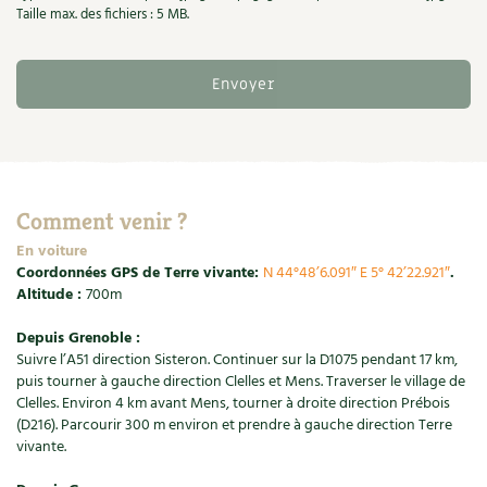
Les plantes et leurs vertus
Taille max. des fichiers : 5 MB.
Soins et cosmétiques au naturel
Société et alternatives
Vivre l’écologie
Protéger la nature
Comment venir ?
En voiture
Autonomie
Coordonnées GPS de Terre vivante:
N 44°48’6.091″ E 5° 42’22.921″
.
Altitude :
700m
Enfants
Depuis Grenoble :
Suivre l’A51 direction Sisteron. Continuer sur la D1075 pendant 17 km,
Actions pour la planète
puis tourner à gauche direction Clelles et Mens. Traverser le village de
Clelles. Environ
4 km avant Mens, tourner à droite direction Prébois
Les 4 saisons
(D216). Parcourir 300 m environ et prendre à gauche direction Terre
vivante.
Archives