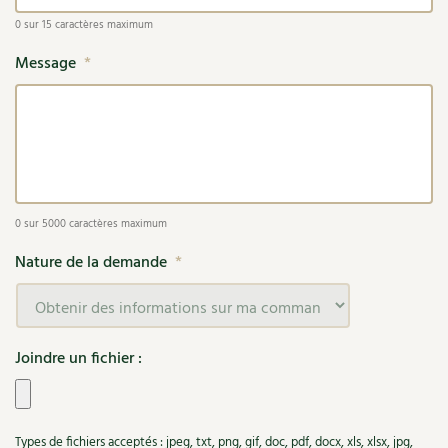
0 sur 15 caractères maximum
Recettes végétariennes et vegan
Trucs & astuces
Message
*
Habitat écologique
Expés
Conception et gros oeuvre
Trocs & petites annonces
Matériaux écologiques
Appels à témoignage
Énergie
Bonnes adresses
0 sur 5000 caractères maximum
Nature de la demande
*
Gestion de l’eau
Liste des pépiniéristes
Entretien de la maison
Mieux consommer
Joindre un fichier :
Décoration et petit bricolage
Santé et bien-être
Types de fichiers acceptés : jpeg, txt, png, gif, doc, pdf, docx, xls, xlsx, jpg,