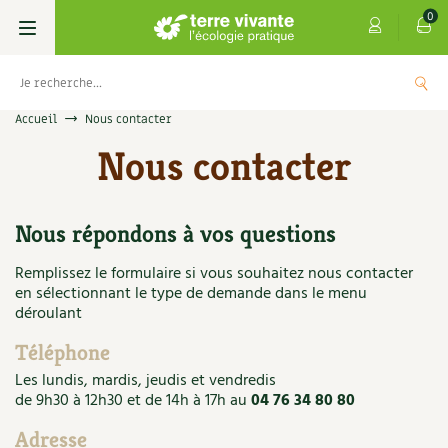
0
Accueil
Nous contacter
Livres
Nous contacter
Permaculture, Jardin bio
Les 4 saisons
Nous répondons à vos questions
Potager
S’abonner
Boutique
Remplissez le formulaire si vous souhaitez nous contacter
Techniques de jardinage
Se réabonner
Graines, semences
Cartes cadeau
en sélectionnant le type de demande dans le menu
Les antisèches de Terre vivante : Les
déroulant
tisanes qui soignent
Verger, arbres
Offrir un abonnement
Potagères
Centre Terre vivante
Téléphone
+
AJOUTER
9,90
€
Petit élevage
Les numéros
Aromatiques
Les lundis, mardis, jeudis et vendredis
Découvrir le Centre
Infos & conseils
de 9h30 à 12h30 et de 14h à 17h au
04 76 34 80 80
Aménagement jardin
4 saisons
Florales
Visiter en famille, entre amis
Jardin bio
Parole libre
Adresse