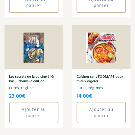
panier
panier
Recettes végétariennes et vegan
Trucs & astuces
Habitat écologique
Expés
Conception et gros oeuvre
Trocs & petites annonces
Matériaux écologiques
Appels à témoignage
Énergie
Bonnes adresses
Les secrets de la cuisine à IG
Cuisiner sans FODMAPS pour
Gestion de l’eau
Liste des pépiniéristes
bas – Nouvelle édition
mieux digérer
Cures, régimes
Cures, régimes
Entretien de la maison
Mieux consommer
23,00
€
14,00
€
Décoration et petit bricolage
Ajouter au
Ajouter au
panier
panier
Santé et bien-être