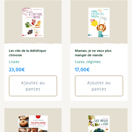
Les plantes et leurs vertus
Soins et cosmétiques au naturel
Société et alternatives
Vivre l’écologie
Les clés de la diététique
Maman, je ne veux plus
chinoise
manger de viande
Protéger la nature
Livres
Cures, régimes
23,00
€
17,00
€
Autonomie
Ajouter au
Ajouter au
Enfants
panier
panier
Actions pour la planète
Les 4 saisons
Archives