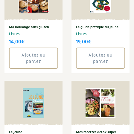
Carnets de saison
Compléments
Ma boulange sans gluten
Le guide pratique du jeûne
Livres
Livres
Dossier
4 saisons
14,00
€
19,00
€
Actualités
Ajouter au
Ajouter au
panier
panier
Vidéos et podcasts
Conseils vidéo des
4 saisons
Secrets d’abonné
Tous au jardin ! avec Pascal
La vie secrète du jardin
Le jeûne
Mes recettes détox super