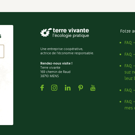
Foire a
s
FAQ 
Une entreprise coopérative,
actrice de l'économie responsable.
FAQ 
Rendez-nous visite !
FAQ 
Terre vivante
169 chemin de Raud
sur n
38710 MENS
leur 
Facebook
Instagram
Linkedin
Pinterest
Youtube
FAQ 
FAQ 
mes 