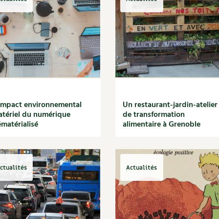
impact environnemental
Un restaurant-jardin-atelier
tériel du numérique
de transformation
matérialisé
alimentaire à Grenoble
ctualités
Actualités