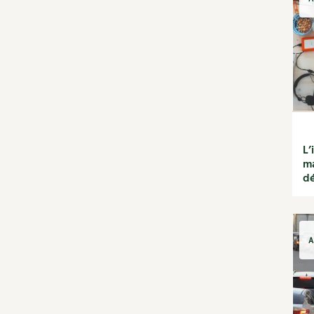
jardin
Calendrier lunaire
Carte climatique
Cultiver sous serre
Fiches techniques
Focus sur...
Jardiner en ville
Ornement et
aménagement du jardin
L’
Outils et ustensiles du
ma
jardin
dé
Permaculture et
syntropie
Petit élevage
Potager
A
Améliorer le sol
Cultiver les légumes,
aromatiques et
condimentaires