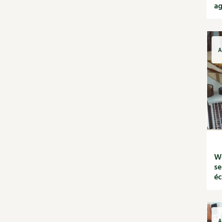
Habitat écologique
ag
Conception et gros
oeuvre
Décoration et petit
bricolage
A
Énergie
Économies d'énergie
Énergies renouvelables
Entretien de la maison
Gestion de l'eau
Maison saine
Matériaux écologiques
Construction
Finitions
We
se
Isolation
éc
Jardin bio
Biodiversité
Bricolages au jardin
Calendrier des travaux du
A