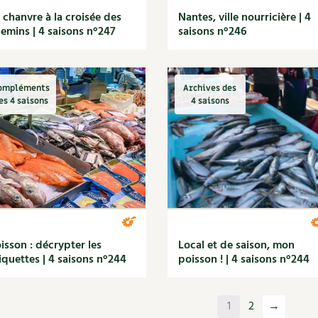
 chanvre à la croisée des
Nantes, ville nourricière | 4
emins | 4 saisons n°247
saisons n°246
ompléments
Archives des
es 4 saisons
4 saisons
isson : décrypter les
Local et de saison, mon
iquettes | 4 saisons n°244
poisson ! | 4 saisons n°244
1
2
→