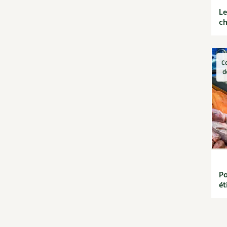
saisons
Le
Jardiner avec les enfants |
ch
RCF
La vie secrète du jardin
Le conseil "express" des 4
saisons
C
Les sons des poules
d
Secrets d'abonné
Astuces de jardinier
Autonomie et
permaculture avec David
L'autonomie au jardin
en 12 leçons
Tous au jardin ! | RCF
Po
ét