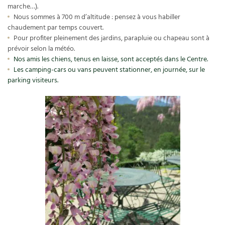
marche…).
Carnets de saison
Nous sommes à 700 m d’altitude : pensez à vous habiller
chaudement par temps couvert.
Compléments
Pour profiter pleinement des jardins, parapluie ou chapeau sont à
prévoir selon la météo.
Nos amis les chiens, tenus en laisse, sont acceptés dans le Centre.
Dossier
4 saisons
Les camping-cars ou vans peuvent stationner, en journée, sur le
parking visiteurs.
Actualités
Vidéos et podcasts
Conseils vidéo des
4 saisons
Secrets d’abonné
Tous au jardin ! avec Pascal
La vie secrète du jardin