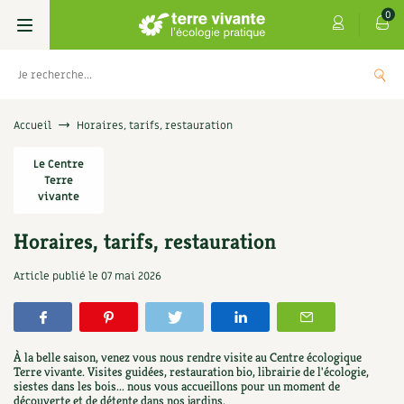
0
Livres
Accueil
Horaires, tarifs, restauration
Permaculture, Jardin bio
Le Centre
Les 4 saisons
Terre
vivante
Potager
S’abonner
Boutique
Horaires, tarifs, restauration
Techniques de jardinage
Se réabonner
Graines, semences
Cartes cadeau
Les
Don pour soutenir Terre vivante
Article publié le
07 mai 2026
Verger, arbres
Offrir un abonnement
Potagères
Centre Terre vivante
+
AJOU
5,00
€
UTER
Petit élevage
Les numéros
Aromatiques
Découvrir le Centre
Infos & conseils
À la belle saison, venez vous nous rendre visite au Centre écologique
Terre vivante. Visites guidées, restauration bio, librairie de l'écologie,
Aménagement jardin
4 saisons
Florales
siestes dans les bois... nous vous accueillons pour un moment de
Visiter en famille, entre amis
Jardin bio
Parole libre
découverte et de détente dans nos jardins.