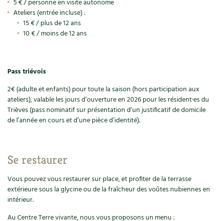
5 € / personne en visite autonome
Accès
Bricolages au jardin
Les chroniques de Marie
Ateliers (entrée incluse) :
Cuisine saine
Le magazine
Les 4 saisons
15 € / plus de 12 ans
Séjourner en Trièves
Outils et ustensiles du jardin
Forums
10 € / moins de 12 ans
Manger bio
Stages
Nous contacter
Biodiversité
Jardin bio
Cures, régimes
Cartes cadeau
Pass triévois
Ravageurs et maladies au jardin
Habitat écologique
2€ (adulte et enfants) pour toute la saison (hors participation aux
Dessert, Boulangerie
Petit élevage
Cuisine saine
ateliers), valable les jours d’ouverture en 2026 pour les résident·es du
Trièves (pass nominatif sur présentation d’un justificatif de domicile
Techniques, conservation, organisation
Cuisine saine
de l’année en cours et d’une pièce d’identité).
Soins naturels
Agenda, calendrier
Alimentation et nutrition
Société et alternatives
Se restaurer
NOUVEAUTÉS
Recettes de printemps
Les 4 saisons
& vous
Vous pouvez vous restaurer sur place, et profiter de la terrasse
Feuilleter le catalogue
extérieure sous la glycine ou de la fraîcheur des voûtes nubiennes en
Recettes par type de plat
Questions à la rédaction
intérieur.
Recettes sans gluten
Entre abonné·es
Au Centre Terre vivante, nous vous proposons un menu :