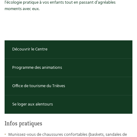
Les plantes et leurs vertus
l’écologie pratique à vos enfants tout en passant d’agréables
moments avec eux.
Soins et cosmétiques au naturel
Société et alternatives
Vivre l’écologie
Découvrir le Centre
Protéger la nature
Programme des animations
Autonomie
Office de tourisme du Trièves
Enfants
Actions pour la planète
Se loger aux alentours
Les 4 saisons
Infos pratiques
Archives
Munissez-vous de chaussures confortables (baskets, sandales de