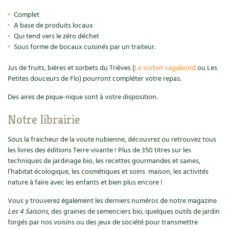
Complet
Recettes végétariennes et vegan
Trucs & astuces
A base de produits locaux
Qui tend vers le zéro déchet
Habitat écologique
Expés
Sous forme de bocaux cuisinés par un traiteur.
Conception et gros oeuvre
Trocs & petites annonces
Jus de fruits, bières et sorbets du Trièves (
Le sorbet vagabond
ou Les
Petites douceurs de Flo) pourront compléter votre repas.
Matériaux écologiques
Appels à témoignage
Des aires de pique-nique sont à votre disposition.
Énergie
Bonnes adresses
Notre librairie
Gestion de l’eau
Liste des pépiniéristes
Sous la fraicheur de la voute nubienne, découvrez ou retrouvez tous
les livres des éditions Terre vivante ! Plus de 350 titres sur les
Entretien de la maison
techniques de jardinage bio, les recettes gourmandes et saines,
Mieux consommer
l’habitat écologique, les cosmétiques et soins maison, les activités
nature à faire avec les enfants et bien plus encore !
Décoration et petit bricolage
Vous y trouverez également les derniers numéros de notre magazine
Santé et bien-être
Les 4 Saisons
, des graines de semenciers bio, quelques outils de jardin
forgés par nos voisins ou des jeux de société pour transmettre