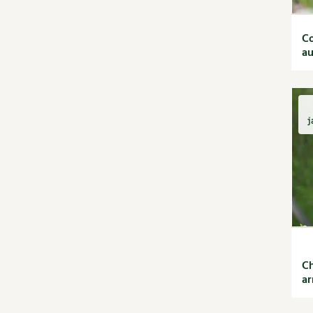
Recettes de printemps
Recettes par régimes
Co
alimentaires
au
Recettes sans gluten
Recettes végétariennes
et vegan
Recettes par type de plat
j
Bases
Boissons
Desserts
Entrées
Petit déjeuner et
goûter
Plats
Découvrir & décrypter
DIY
Ch
ar
Dossier
Enfants