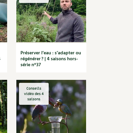
S
Vidéos et podcasts
Conseils vidéo des
4 saisons
e catalogue
Secrets d’abonné
Tous au jardin ! avec Pascal
La vie secrète du jardin
Préserver l’eau : s’adapter ou
BD : La folle histoire des plantes
4
régénérer ? | 4 saisons hors-
série n°37
Conseils
vidéo des 4
saisons