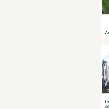
jardin
Calendrier lunaire
Carte climatique
Cultiver sous serre
Fiches techniques
Focus sur...
Ar
Jardiner en ville
Ornement et
aménagement du jardin
Outils et ustensiles du
jardin
Permaculture et
syntropie
Petit élevage
Potager
Améliorer le sol
Cultiver les légumes,
aromatiques et
Un
fa
condimentaires