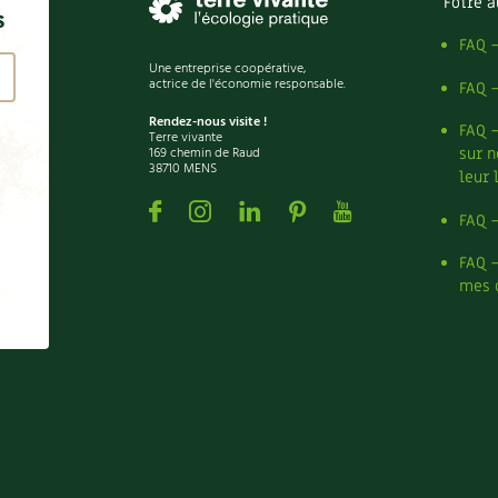
Foire a
s
FAQ 
Une entreprise coopérative,
actrice de l'économie responsable.
FAQ 
Rendez-nous visite !
FAQ 
Terre vivante
169 chemin de Raud
sur n
38710 MENS
leur 
Facebook
Instagram
Linkedin
Pinterest
Youtube
FAQ 
FAQ 
mes 