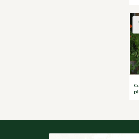
Rotations et
associations
Ravageurs et maladies au
jardin
Verger
La folle histoire des plantes
Rencontres
Santé et bien-être
Les plantes et leurs
vertus
Soins et cosmétiques au
Co
naturel
pl
Société et alternatives
Protéger la nature
Vivre l'écologie
Tutoriels
Vidéos et podcasts
Conseils vidéo des 4