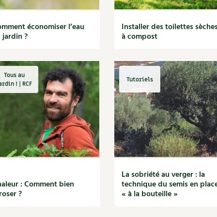
mment économiser l’eau
Installer des toilettes sèche
 jardin ?
à compost
Tous au
Tutoriels
ardin ! | RCF
La sobriété au verger : la
aleur : Comment bien
technique du semis en plac
roser ?
« à la bouteille »