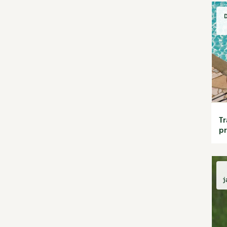
Habitat écologique
Conception et gros
D
oeuvre
Décoration et petit
bricolage
Énergie
Économies d'énergie
Énergies renouvelables
Entretien de la maison
Gestion de l'eau
Tr
Maison saine
pr
Matériaux écologiques
Construction
Finitions
Isolation
j
Jardin bio
Biodiversité
Bricolages au jardin
Calendrier des travaux du