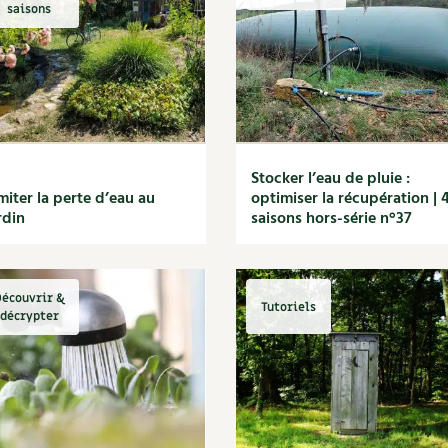
Autonomie
NOUVEAUTÉ
nception et gros oeuvre
saisons
tériaux écologiques
Société, engagement
Enfants
Feuilleter l
ergie
stion de l’eau
Actions pour la planète
tretien de la maison
coration et petit bricolage
Stocker l’eau de pluie :
miter la perte d’eau au
optimiser la récupération | 
rdin
saisons hors-série n°37
écouvrir &
Tutoriels
décrypter