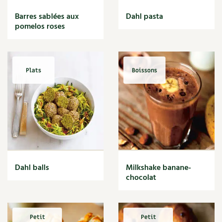
BD : La folle histoire des plantes
Barres sablées aux
Dahl pasta
pomelos roses
Plats
Boissons
Dahl balls
Milkshake banane-
chocolat
Petit
Petit