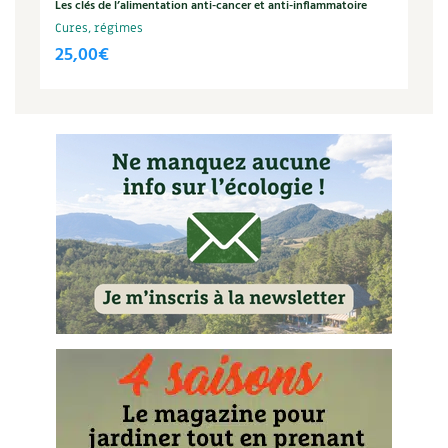
Les clés de l’alimentation anti-cancer et anti-inflammatoire
Carnets de saison
Cures, régimes
25,00
€
Compléments
Dossier
4 saisons
Actualités
Vidéos et podcasts
Conseils vidéo des
4 saisons
Secrets d’abonné
Tous au jardin ! avec Pascal
La vie secrète du jardin