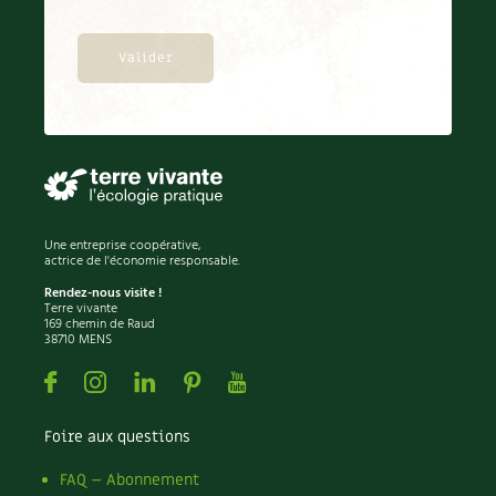
Une entreprise coopérative,
actrice de l'économie responsable.
Rendez-nous visite !
Terre vivante
169 chemin de Raud
38710 MENS
Facebook
Instagram
Linkedin
Pinterest
Youtube
Foire aux questions
FAQ – Abonnement