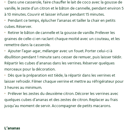
Dans une casserole, faire chauffer le lait de coco avec la gousse de
vanille, le zeste d’un citron et le bâton de cannelle, pendant environ 5
Recettes végétariennes et vegan
Trucs & astuces
à 10 minutes. Couvrir et laisser infuser pendant 15 minutes.
Pendant ce temps, éplucher l’ananas et tailler la chair en petits
Habitat écologique
Expés
cubes. Réserver.
Retirer le bâton de cannelle et la gousse de vanille. Prélever les
Conception et gros oeuvre
Trocs & petites annonces
graines de celle-ci en raclant chaque moitié avec un couteau, et les
remettre dans la casserole.
Matériaux écologiques
Appels à témoignage
Ajouter l’agar-agar, mélanger avec un fouet. Porter celui-ci à
ébullition pendant 1 minute sans cesser de remuer, puis laisser tiédir.
Répartir les cubes d’ananas dans les verrines. Réserver quelques
Énergie
Bonnes adresses
morceaux pour la décoration.
Dès que la préparation est tiède, la répartir dans les verrines et
Gestion de l’eau
Liste des pépiniéristes
laisser refroidir. Filmer chaque verrine et mettre au réfrigérateur pour
3 heures au minimum.
Entretien de la maison
Mieux consommer
Prélever les zestes du deuxième citron. Décorer les verrines avec
quelques cubes d’ananas et des zestes de citron. Replacer au frais
Décoration et petit bricolage
jusqu’au moment de servir. Accompagner de petits macarons.
Santé et bien-être
L’ananas