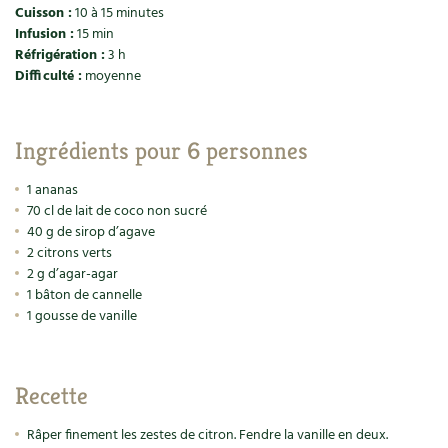
Accès
Bricolages au jardin
Les chroniques de Marie
Cuisson :
10 à 15 minutes
Infusion :
15 min
Cuisine saine
Le magazine
Les 4 saisons
Séjourner en Trièves
Réfrigération :
3 h
Outils et ustensiles du jardin
Forums
Difficulté :
moyenne
Manger bio
Stages
Nous contacter
Biodiversité
Jardin bio
Cures, régimes
Cartes cadeau
Ingrédients pour 6 personnes
Ravageurs et maladies au jardin
Habitat écologique
Dessert, Boulangerie
1 ananas
Petit élevage
Cuisine saine
70 cl de lait de coco non sucré
Techniques, conservation, organisation
40 g de sirop d’agave
Cuisine saine
Soins naturels
2 citrons verts
2 g d’agar-agar
Agenda, calendrier
Alimentation et nutrition
Société et alternatives
1 bâton de cannelle
1 gousse de vanille
NOUVEAUTÉS
Recettes de printemps
Les 4 saisons
& vous
Feuilleter le catalogue
Recettes par type de plat
Questions à la rédaction
Recette
Recettes sans gluten
Entre abonné·es
Râper finement les zestes de citron. Fendre la vanille en deux.