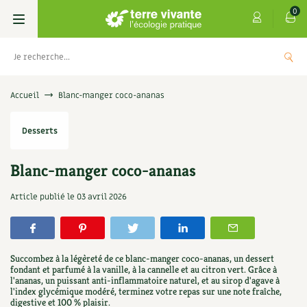
0
Livres
Accueil
Blanc-manger coco-ananas
Permaculture, Jardin bio
Les 4 saisons
Desserts
Potager
S’abonner
Boutique
Blanc-manger coco-ananas
Techniques de jardinage
Se réabonner
Graines, semences
Cartes cadeau
Article publié le
03 avril 2026
s
Don pour soutenir Terre vivante
Verger, arbres
Offrir un abonnement
Potagères
Centre Terre vivante
+
AJOUTE
5,00
€
TER
Petit élevage
Les numéros
Aromatiques
Succombez à la légèreté de ce blanc-manger coco-ananas, un dessert
Découvrir le Centre
Infos & conseils
fondant et parfumé à la vanille, à la cannelle et au citron vert. Grâce à
l'ananas, un puissant anti-inflammatoire naturel, et au sirop d'agave à
Aménagement jardin
4 saisons
Florales
l'index glycémique modéré, terminez votre repas sur une note fraîche,
Visiter en famille, entre amis
Jardin bio
Parole libre
digestive et 100 % plaisir.