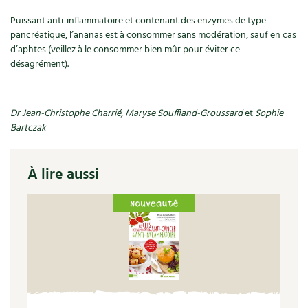
Les plantes et leurs vertus
Puissant anti-inflammatoire et contenant des enzymes de type
pancréatique, l’ananas est à consommer sans modération, sauf en cas
Soins et cosmétiques au naturel
d’aphtes (veillez à le consommer bien mûr pour éviter ce
désagrément).
Société et alternatives
Vivre l’écologie
Dr Jean-Christophe Charrié, Maryse Souffland-Groussard
et
Sophie
Bartczak
Protéger la nature
Autonomie
À lire aussi
Enfants
Actions pour la planète
Les 4 saisons
Archives