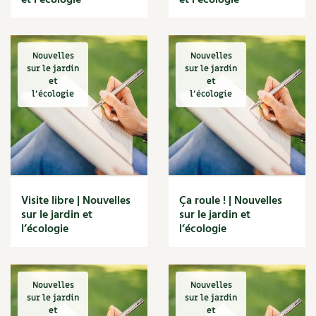
et l’écologie
et l’écologie
Accès
Bricolages au jardin
Les chroniques de Marie
Cuisine saine
Le magazine
Les 4 saisons
Séjourner en Trièves
Outils et ustensiles du jardin
Forums
Nouvelles
Nouvelles
Manger bio
Stages
Nous contacter
sur le jardin
sur le jardin
Biodiversité
Jardin bio
et
et
Cures, régimes
l'écologie
l'écologie
Cartes cadeau
Ravageurs et maladies au jardin
Habitat écologique
Dessert, Boulangerie
Petit élevage
Cuisine saine
Techniques, conservation, organisation
Cuisine saine
Soins naturels
Agenda, calendrier
Visite libre | Nouvelles
Ça roule ! | Nouvelles
Alimentation et nutrition
Société et alternatives
sur le jardin et
sur le jardin et
NOUVEAUTÉS
l’écologie
l’écologie
Recettes de printemps
Les 4 saisons
& vous
Feuilleter le catalogue
Recettes par type de plat
Questions à la rédaction
Nouvelles
Nouvelles
sur le jardin
sur le jardin
Recettes sans gluten
Entre abonné·es
et
et