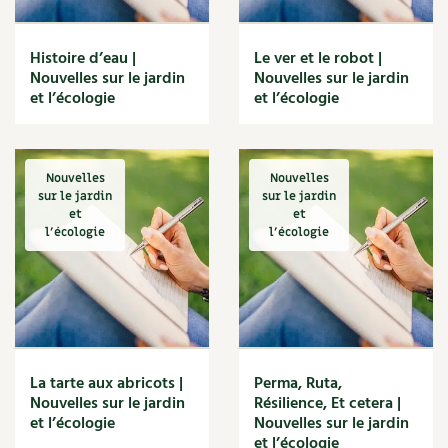
Les plantes et leurs vertus
Soins et cosmétiques au naturel
Histoire d’eau |
Le ver et le robot |
Nouvelles sur le jardin
Nouvelles sur le jardin
et l’écologie
et l’écologie
Société et alternatives
Vivre l’écologie
Nouvelles
Nouvelles
Protéger la nature
sur le jardin
sur le jardin
et
et
l'écologie
l'écologie
Autonomie
Enfants
Actions pour la planète
Les 4 saisons
La tarte aux abricots |
Perma, Ruta,
Nouvelles sur le jardin
Résilience, Et cetera |
et l’écologie
Nouvelles sur le jardin
Archives
et l’écologie