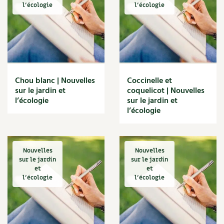
l'écologie
l'écologie
Recettes végétariennes et vegan
Trucs & astuces
Habitat écologique
Expés
Conception et gros oeuvre
Trocs & petites annonces
Chou blanc | Nouvelles
Coccinelle et
Matériaux écologiques
Appels à témoignage
sur le jardin et
coquelicot | Nouvelles
l’écologie
sur le jardin et
Énergie
l’écologie
Bonnes adresses
Gestion de l’eau
Liste des pépiniéristes
Nouvelles
Nouvelles
Entretien de la maison
Mieux consommer
sur le jardin
sur le jardin
et
et
l'écologie
l'écologie
Décoration et petit bricolage
Santé et bien-être