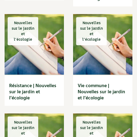
Carnets de saison
Compléments
Nouvelles
Nouvelles
sur le jardin
sur le jardin
et
et
Dossier
4 saisons
l'écologie
l'écologie
Actualités
Vidéos et podcasts
Conseils vidéo des
4 saisons
Résistance | Nouvelles
Vie commune |
sur le jardin et
Nouvelles sur le jardin
Secrets d’abonné
l’écologie
et l’écologie
Tous au jardin ! avec Pascal
Nouvelles
Nouvelles
La vie secrète du jardin
sur le jardin
sur le jardin
et
et