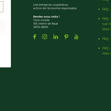
Une entreprise coopérative,
actrice de l'économie responsable.
FAQ 
Rendez-nous visite !
FAQ 
Terre vivante
169 chemin de Raud
sur n
38710 MENS
leur 
Facebook
Instagram
Linkedin
Pinterest
Youtube
FAQ 
FAQ 
mes 