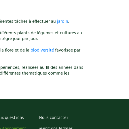
érentes tâches à effectuer au
jardin
.
ifférents plants de légumes et cultures au
ntégré jour par jour.
a flore et de la
biodiversité
favorisée par
périences, réalisées au fil des années dans
ur différentes thématiques comme les
ux questions
Nous contacter
– Abonnement
Mentions légales