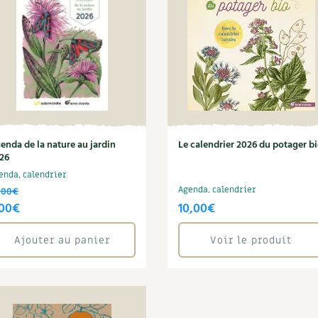
Autonomie
NOUVEAUTÉ
nception et gros oeuvre
tériaux écologiques
Société, engagement
Enfants
Feuilleter l
ergie
stion de l’eau
Actions pour la planète
tretien de la maison
coration et petit bricolage
enda de la nature au jardin
Le calendrier 2026 du potager b
26
enda, calendrier
,00
€
Agenda, calendrier
e
Le
,00
€
10,00
€
ix
prix
Ajouter au panier
Voir le produit
itial
actuel
ait :
est :
,00€.
7,00€.