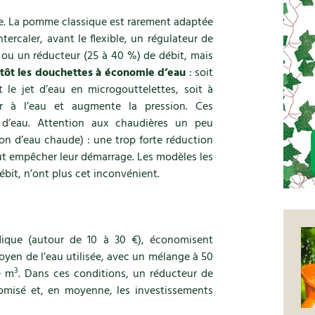
e. La pomme classique est rarement adaptée
tercaler, avant le flexible, un régulateur de
) ou un réducteur (25 à 40 %) de débit, mais
ôt les douchettes à économie d’eau
: soit
 le jet d’eau en microgouttelettes, soit à
air à l’eau et augmente la pression. Ces
’eau. Attention aux chaudières un peu
on d’eau chaude) : une trop forte réduction
eut empêcher leur démarrage. Les modèles les
ébit, n’ont plus cet inconvénient.
odique (autour de 10 à 30 €), économisent
moyen de l’eau utilisée, avec un mélange à 50
3
e m
. Dans ces conditions, un réducteur de
misé et, en moyenne, les investissements