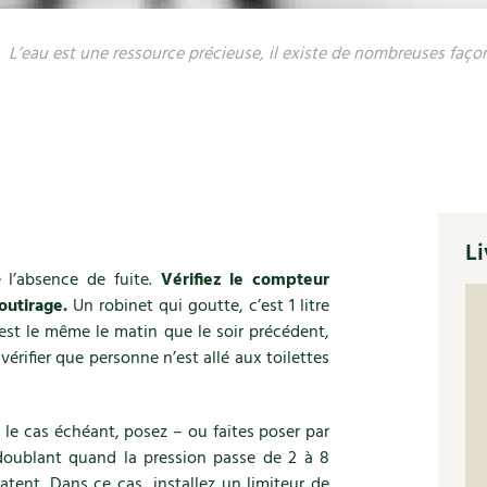
L’eau est une ressource précieuse, il existe de nombreuses faço
Li
e l’absence de fuite.
Vérifiez le compteur
outirage.
Un robinet qui goutte, c’est 1 litre
 est le même le matin que le soir précédent,
vérifier que personne n’est allé aux toilettes
: le cas échéant, posez – ou faites poser par
oublant quand la pression passe de 2 à 8
patent. Dans ce cas, installez un limiteur de