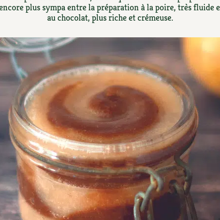
Autonomie
NOUVEAUTÉ
nception et gros oeuvre
ncore plus sympa entre la préparation à la poire, très fluide et
au chocolat, plus riche et crémeuse.
tériaux écologiques
Société, engagement
Enfants
Feuilleter l
ergie
stion de l’eau
Actions pour la planète
tretien de la maison
coration et petit bricolage