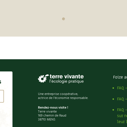
Foire a
s
FAQ 
Une entreprise coopérative,
actrice de l'économie responsable.
FAQ 
Rendez-nous visite !
FAQ 
Terre vivante
169 chemin de Raud
sur n
38710 MENS
leur 