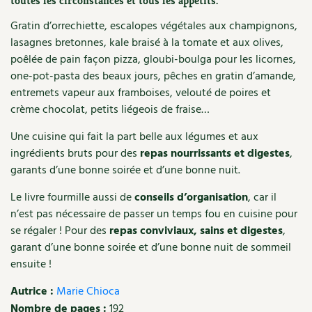
toutes les circonstances et tous les appétits.
Recettes végétariennes et vegan
Trucs & astuces
Gratin d’orrechiette, escalopes végétales aux champignons,
lasagnes bretonnes, kale braisé à la tomate et aux olives,
Habitat écologique
Expés
poêlée de pain façon pizza, gloubi-boulga pour les licornes,
one-pot-pasta des beaux jours, pêches en gratin d’amande,
Conception et gros oeuvre
Trocs & petites annonces
entremets vapeur aux framboises, velouté de poires et
crème chocolat, petits liégeois de fraise…
Matériaux écologiques
Appels à témoignage
Une cuisine qui fait la part belle aux légumes et aux
Énergie
ingrédients bruts pour des
repas nourrissants et digestes
,
Bonnes adresses
garants d’une bonne soirée et d’une bonne nuit.
Gestion de l’eau
Liste des pépiniéristes
Le livre fourmille aussi de
conseils d’organisation
, car il
n’est pas nécessaire de passer un temps fou en cuisine pour
Entretien de la maison
Mieux consommer
se régaler ! Pour des
repas conviviaux, sains et digestes
,
garant d’une bonne soirée et d’une bonne nuit de sommeil
Décoration et petit bricolage
ensuite !
Santé et bien-être
Autrice :
Marie Chioca
Nombre de pages :
192