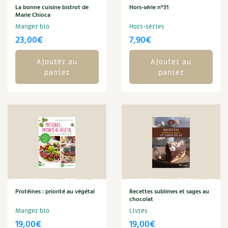
La bonne cuisine bistrot de
Hors-série n°31
Carnets de saison
Marie Chioca
Manger bio
Hors-séries
Compléments
23,00
€
7,90
€
Dossier
4 saisons
Ajouter au
Ajouter au
panier
panier
Actualités
Vidéos et podcasts
Conseils vidéo des
4 saisons
Secrets d’abonné
Tous au jardin ! avec Pascal
Protéines : priorité au végétal
Recettes sublimes et sages au
chocolat
La vie secrète du jardin
Manger bio
Livres
19,00
€
19,00
€