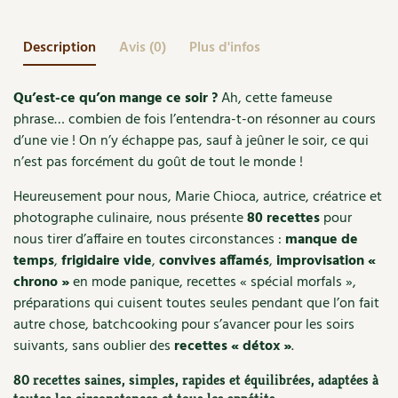
qu’on
Accès
Bricolages au jardin
Les chroniques de Marie
va
Cuisine saine
Le magazine
Les 4 saisons
manger
Description
Avis (0)
Plus d'infos
Séjourner en Trièves
Outils et ustensiles du jardin
Forums
?
Manger bio
Stages
Nous contacter
Biodiversité
Jardin bio
Qu’est-ce qu’on mange ce soir ?
Ah, cette fameuse
phrase… combien de fois l’entendra-t-on résonner au cours
Cures, régimes
Cartes cadeau
Ravageurs et maladies au jardin
Habitat écologique
d’une vie ! On n’y échappe pas, sauf à jeûner le soir, ce qui
n’est pas forcément du goût de tout le monde !
Dessert, Boulangerie
Petit élevage
Cuisine saine
Heureusement pour nous, Marie Chioca, autrice, créatrice et
Techniques, conservation, organisation
Cuisine saine
photographe culinaire, nous présente
80 recettes
pour
Soins naturels
nous tirer d’affaire en toutes circonstances :
manque de
Agenda, calendrier
Alimentation et nutrition
temps
,
frigidaire vide
,
convives affamés
,
improvisation «
Société et alternatives
chrono »
en mode panique, recettes « spécial morfals »,
NOUVEAUTÉS
Recettes de printemps
préparations qui cuisent toutes seules pendant que l’on fait
Les 4 saisons
& vous
autre chose, batchcooking pour s’avancer pour les soirs
Feuilleter le catalogue
Recettes par type de plat
Questions à la rédaction
suivants, sans oublier des
recettes « détox »
.
80 recettes saines, simples, rapides et équilibrées, adaptées à
Recettes sans gluten
Entre abonné·es