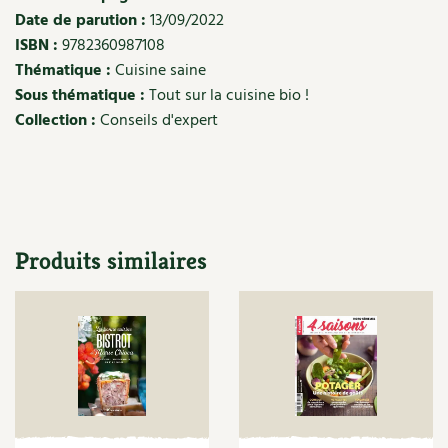
Les plantes et leurs vertus
Date de parution :
13/09/2022
ISBN :
9782360987108
Soins et cosmétiques au naturel
Thématique :
Cuisine saine
Sous thématique :
Tout sur la cuisine bio !
Société et alternatives
Collection :
Conseils d'expert
Vivre l’écologie
Protéger la nature
Autonomie
Produits similaires
Enfants
Actions pour la planète
Les 4 saisons
Archives