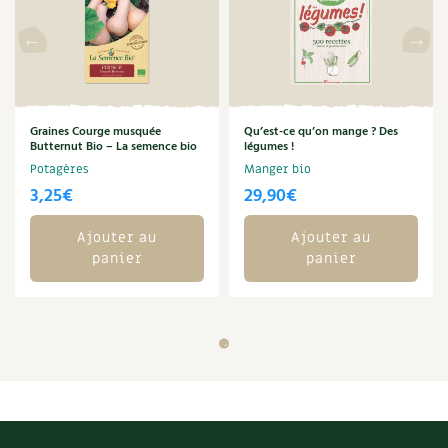
Graines Courge musquée
Qu’est-ce qu’on mange ? Des
Butternut Bio – La semence bio
légumes !
Potagères
Manger bio
3,25
€
29,90
€
Ajouter au
Ajouter au
panier
panier