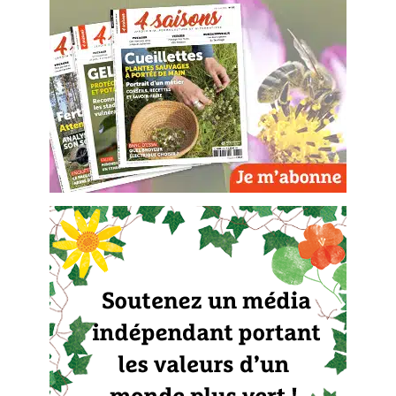
Carnets de saison
Compléments
Dossier
4 saisons
Actualités
Vidéos et podcasts
Conseils vidéo des
4 saisons
Secrets d’abonné
Tous au jardin ! avec Pascal
La vie secrète du jardin