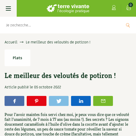
0
Livres
Accueil
Le meilleur des veloutés de potiron !
Permaculture, Jardin bio
Les 4 saisons
Plats
Potager
S’abonner
Boutique
Le meilleur des veloutés de potiron !
Techniques de jardinage
Se réabonner
Graines, semences
Cartes cadeau
Article publié le
05 octobre 2022
s
Don pour soutenir Terre vivante
Verger, arbres
Offrir un abonnement
Potagères
Centre Terre vivante
+
AJOUTE
5,00
€
TER
Petit élevage
Les numéros
Aromatiques
Pour l’avoir maintes fois servi chez moi, je peux vous dire que ce velouté
Découvrir le Centre
Infos & conseils
fait l’unanimité, de 7 mois à 77 ans (au moins !). Ses secrets ? Les oignons
doucement caramélisés à l’huile d’olive dans la cocotte avant d’ajouter le
Aménagement jardin
4 saisons
Florales
reste des légumes, un peu de sauce tomate pour réveiller la saveur si
Visiter en famille, entre amis
Jardin bio
Parole libre
douce du potiron, une touche de crème (facultative, mais tellement