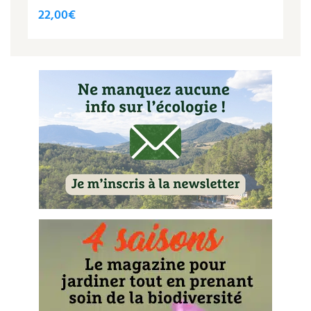
Les plantes et leurs vertus
22,00
€
Soins et cosmétiques au naturel
Société et alternatives
Vivre l’écologie
Protéger la nature
Autonomie
Enfants
Actions pour la planète
Les 4 saisons
Archives