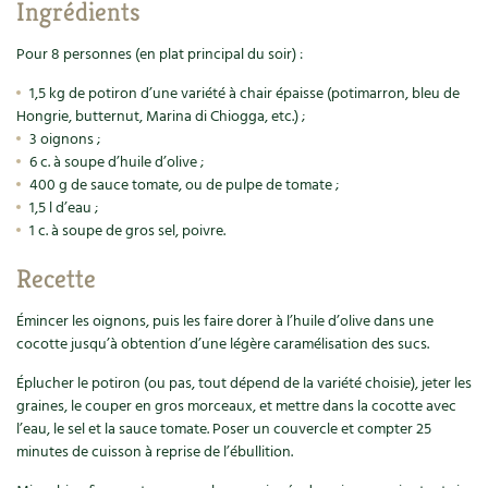
Accès
Ingrédients
Bricolages au jardin
Les chroniques de Marie
Cuisine saine
Le magazine
Les 4 saisons
Pour 8 personnes (en plat principal du soir) :
Séjourner en Trièves
Outils et ustensiles du jardin
Forums
1,5 kg de potiron d’une variété à chair épaisse (potimarron, bleu de
Manger bio
Stages
Nous contacter
Biodiversité
Jardin bio
Hongrie, butternut, Marina di Chiogga, etc.) ;
3 oignons ;
Cures, régimes
Cartes cadeau
6 c. à soupe d’huile d’olive ;
Ravageurs et maladies au jardin
Habitat écologique
400 g de sauce tomate, ou de pulpe de tomate ;
Dessert, Boulangerie
1,5 l d’eau ;
Petit élevage
Cuisine saine
1 c. à soupe de gros sel, poivre.
Techniques, conservation, organisation
Cuisine saine
Soins naturels
Recette
Agenda, calendrier
Alimentation et nutrition
Société et alternatives
Émincer les oignons, puis les faire dorer à l’huile d’olive dans une
cocotte jusqu’à obtention d’une légère caramélisation des sucs.
NOUVEAUTÉS
Recettes de printemps
Les 4 saisons
& vous
Éplucher le potiron (ou pas, tout dépend de la variété choisie), jeter les
Feuilleter le catalogue
graines, le couper en gros morceaux, et mettre dans la cocotte avec
Recettes par type de plat
Questions à la rédaction
l’eau, le sel et la sauce tomate. Poser un couvercle et compter 25
minutes de cuisson à reprise de l’ébullition.
Recettes sans gluten
Entre abonné·es