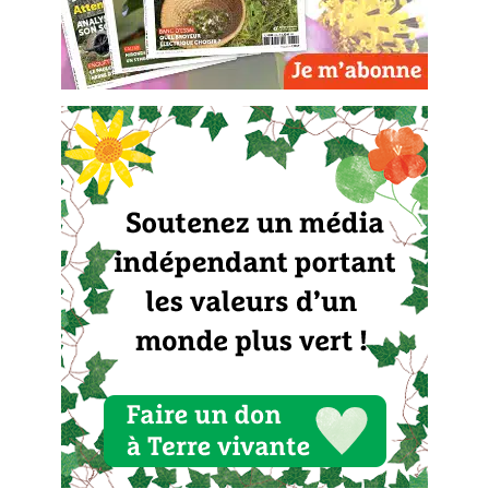
Carnets de saison
Compléments
Dossier
4 saisons
Actualités
Vidéos et podcasts
Conseils vidéo des
4 saisons
Secrets d’abonné
Tous au jardin ! avec Pascal
La vie secrète du jardin