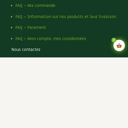
FAQ – Ma commande
FAQ – Information sur nos produits et leur livraison
FAQ – Paiement
FAQ – Mon compte, mes coordonnées
0
Nous contacter
Mentions légales
Conditions générales de vente
Conditions générales d’utilisation CGU
Politique de confidentialité du site
Politique de cookies du site
Rejoignez-nous !
Espace annonceurs