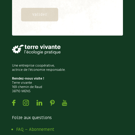
Une entreprise coopérative,
actrice de l'économie responsable.
Rendez-nous visite !
Terre vivante
169 chemin de Raud
38710 MENS
Facebook
Instagram
Linkedin
Pinterest
Youtube
Foire aux questions
FAQ – Abonnement