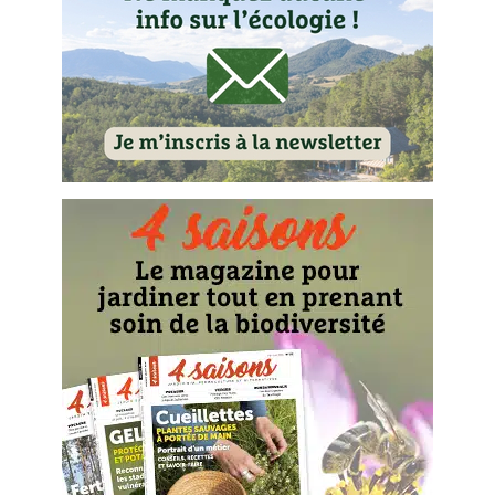
Les plantes et leurs vertus
Soins et cosmétiques au naturel
Société et alternatives
Vivre l’écologie
Protéger la nature
Autonomie
Enfants
Actions pour la planète
Les 4 saisons
Archives