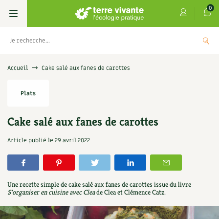
0
Livres
Accueil
Cake salé aux fanes de carottes
Permaculture, Jardin bio
Les 4 saisons
Plats
Potager
S’abonner
Boutique
Cake salé aux fanes de carottes
Techniques de jardinage
Se réabonner
Graines, semences
Cartes cadeau
Article publié le
29 avril 2022
s
Don pour soutenir Terre vivante
Verger, arbres
Offrir un abonnement
Potagères
Centre Terre vivante
+
AJOUT
5,00
€
TER
Petit élevage
Les numéros
Aromatiques
Une recette simple de cake salé aux fanes de carottes issue du livre
Découvrir le Centre
Infos & conseils
S'organiser en cuisine avec Clea
de Clea et Clémence Catz.
Aménagement jardin
4 saisons
Florales
Visiter en famille, entre amis
Jardin bio
Parole libre