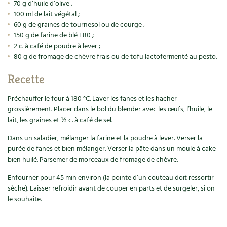
Accès
70 g d’huile d’olive ;
Bricolages au jardin
Les chroniques de Marie
100 ml de lait végétal ;
Cuisine saine
Le magazine
Les 4 saisons
60 g de graines de tournesol ou de courge ;
Séjourner en Trièves
Outils et ustensiles du jardin
Forums
150 g de farine de blé T80 ;
Manger bio
2 c. à café de poudre à lever ;
Stages
Nous contacter
Biodiversité
Jardin bio
80 g de fromage de chèvre frais ou de tofu lactofermenté au pesto.
Cures, régimes
Cartes cadeau
Ravageurs et maladies au jardin
Recette
Habitat écologique
Dessert, Boulangerie
Préchauffer le four à 180 °C. Laver les fanes et les hacher
Petit élevage
Cuisine saine
grossièrement. Placer dans le bol du blender avec les œufs, l’huile, le
Techniques, conservation, organisation
lait, les graines et ½ c. à café de sel.
Cuisine saine
Soins naturels
Dans un saladier, mélanger la farine et la poudre à lever. Verser la
Agenda, calendrier
Alimentation et nutrition
Société et alternatives
purée de fanes et bien mélanger. Verser la pâte dans un moule à cake
bien huilé. Parsemer de morceaux de fromage de chèvre.
NOUVEAUTÉS
Recettes de printemps
Les 4 saisons
& vous
Enfourner pour 45 min environ (la pointe d’un couteau doit ressortir
Feuilleter le catalogue
sèche). Laisser refroidir avant de couper en parts et de surgeler, si on
Recettes par type de plat
Questions à la rédaction
le souhaite.
Recettes sans gluten
Entre abonné·es