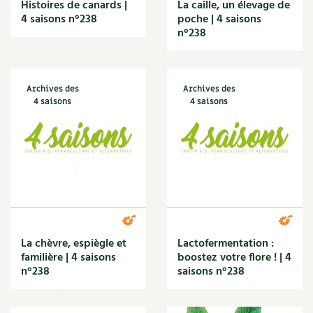
Les sons des poules
Histoires de canards |
La caille, un élevage de
Secrets d'abonné
4 saisons n°238
poche | 4 saisons
Carnets de saison
n°238
Astuces de jardinier
Autonomie et permaculture avec David
Compléments
L'autonomie au jardin en 12 leçons
Tous au jardin ! | RCF
Dossier
4 saisons
Archives des
Archives des
4 saisons
4 saisons
Actualités
Vidéos et podcasts
Conseils vidéo des
4 saisons
Secrets d’abonné
La chèvre, espiègle et
Lactofermentation :
Tous au jardin ! avec Pascal
familière | 4 saisons
boostez votre flore ! | 4
n°238
saisons n°238
La vie secrète du jardin