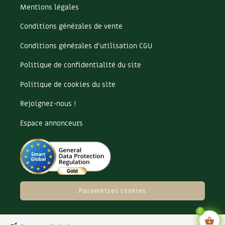
Les plantes et leurs vertus
Mentions légales
Soins et cosmétiques au naturel
Conditions générales de vente
Conditions générales d’utilisation CGU
Société et alternatives
Politique de confidentialité du site
Vivre l’écologie
Politique de cookies du site
Protéger la nature
Rejoignez-nous !
Autonomie
Espace annonceurs
Enfants
Actions pour la planète
Les 4 saisons
Paramètres cookies
0
Archives