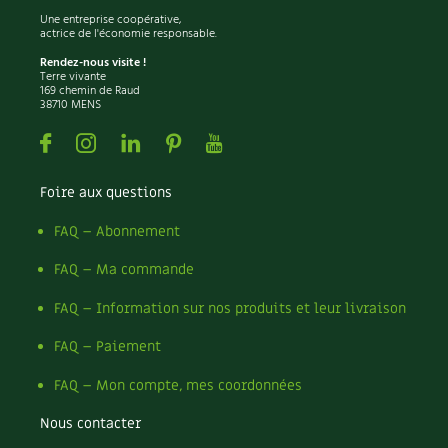
Une entreprise coopérative,
Recettes végétariennes et vegan
Trucs & astuces
actrice de l'économie responsable.
Rendez-nous visite !
Habitat écologique
Terre vivante
Expés
169 chemin de Raud
38710 MENS
Conception et gros oeuvre
Trocs & petites annonces
Facebook
Instagram
Linkedin
Pinterest
Youtube
Matériaux écologiques
Appels à témoignage
Foire aux questions
Énergie
Bonnes adresses
FAQ – Abonnement
Gestion de l’eau
Liste des pépiniéristes
FAQ – Ma commande
FAQ – Information sur nos produits et leur livraison
Entretien de la maison
Mieux consommer
FAQ – Paiement
Décoration et petit bricolage
FAQ – Mon compte, mes coordonnées
Santé et bien-être
Nous contacter