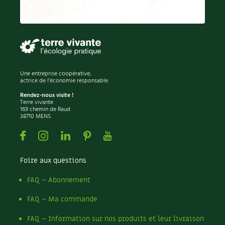
Recettes végétariennes et vegan
Trucs & astuces
Habitat écologique
Expés
Conception et gros oeuvre
Trocs & petites annonces
Une entreprise coopérative,
actrice de l'économie responsable.
Matériaux écologiques
Appels à témoignage
Rendez-nous visite !
Terre vivante
Énergie
169 chemin de Raud
Bonnes adresses
38710 MENS
Gestion de l’eau
Facebook
Instagram
Linkedin
Pinterest
Youtube
Liste des pépiniéristes
Entretien de la maison
Mieux consommer
Foire aux questions
Décoration et petit bricolage
FAQ – Abonnement
FAQ – Ma commande
Santé et bien-être
FAQ – Information sur nos produits et leur livraison