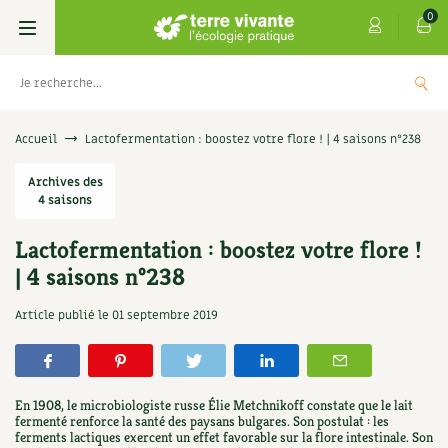
0
Livres
Accueil
Lactofermentation : boostez votre flore ! | 4 saisons n°238
Permaculture, Jardin bio
Archives des
Les 4 saisons
4 saisons
Potager
S’abonner
Boutique
Lactofermentation : boostez votre flore !
| 4 saisons n°238
Techniques de jardinage
Se réabonner
Graines, semences
Cartes cadeau
Les antisèches de Terre vivante : Les
Article publié le
01 septembre 2019
tisanes qui soignent
Verger, arbres
Offrir un abonnement
Potagères
Centre Terre vivante
+
AJOUTE
9,90
€
Petit élevage
Les numéros
Aromatiques
Découvrir le Centre
Infos & conseils
En 1908, le microbiologiste russe Élie Metchnikoff constate que le lait
Aménagement jardin
4 saisons
fermenté renforce la santé des paysans bulgares. Son postulat : les
Florales
Visiter en famille, entre amis
Jardin bio
Parole libre
ferments lactiques exercent un effet favorable sur la flore intestinale. Son