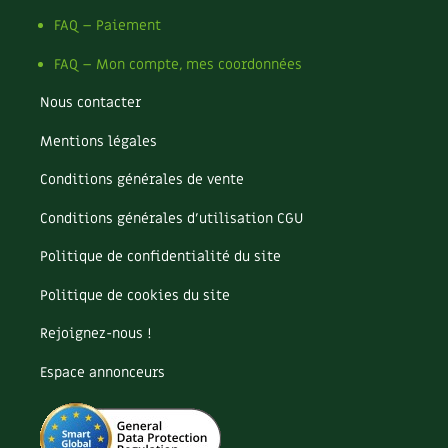
Les plantes et leurs vertus
FAQ – Paiement
Soins et cosmétiques au naturel
FAQ – Mon compte, mes coordonnées
Société et alternatives
Nous contacter
Mentions légales
Vivre l’écologie
Conditions générales de vente
Protéger la nature
Conditions générales d’utilisation CGU
Autonomie
Politique de confidentialité du site
Enfants
Politique de cookies du site
Actions pour la planète
Rejoignez-nous !
Espace annonceurs
Les 4 saisons
Archives