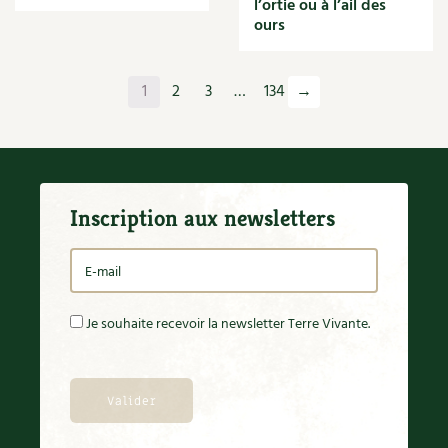
l’ortie ou à l’ail des
Orange
ours
Origan
Ornement
Outil
1
2
3
…
134
→
Outils
Paillage
Paille
Panais
Papier
Inscription aux newsletters
Parasite
Partenariat
Participatif
Patate douce
Pâte
Je souhaite recevoir la newsletter Terre Vivante.
Pâtisson
Patrimoine
Pêche
Pelouse
Pépinières