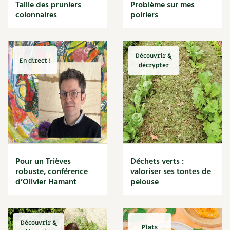
BD : La folle histoire des plantes
Taille des pruniers
Problème sur mes
Cuisine saine
colonnaires
poiriers
Décoration
Dessert
DIY
Eau
Découvrir &
En direct !
Énergie
décrypter
Enfants
Expérimentation
Fleur
Jardin bio
Légumes
Légumineuse
Macérat
Pour un Trièves
Déchets verts :
Maïs doux
robuste, conférence
valoriser ses tontes de
Maison saine
d’Olivier Hamant
pelouse
Mal de gorge
Maladie
Mare
Découvrir &
Marie Chioca
Plats