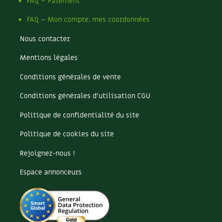
Pomme
FAQ – Paiement
Pomme de terre
FAQ – Mon compte, mes coordonnées
Potager
Potager en lasagnes
Nous contacter
Potimarron
Mentions légales
Poules
Prairie fleurie
Conditions générales de vente
Productif
Purin
Conditions générales d’utilisation CGU
Ravageur
Politique de confidentialité du site
Recette
Récup'
Politique de cookies du site
Recyclage
Rejoignez-nous !
Réparation
Reproduction
Espace annonceurs
Restauration
Rocaille
Ronce (ou mûre de jardin)
Roquette