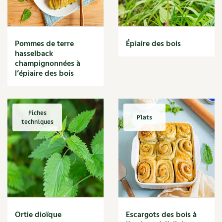
Narcisse
Nature
Nettoyage
Nettoyant
Pommes de terre
Épiaire des bois
Nichoir
hasselback
Noisette
champignonnées à
Noix
l’épiaire des bois
Noix de coco
Nourriture
Nuisibles
Fiches
Plats
Numérique
techniques
Nutriments
Observation
Œuf
Oignon
Oiseaux
Olivier
Optimisation
Ortie dioïque
Escargots des bois à
Optimiser l'espace