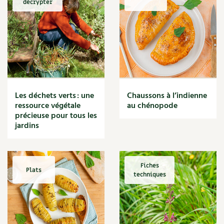
décrypter
Marmite
Massage
Matériaux
Maux
Méditerranéen
Menace
Mésange
Microflore
Les déchets verts : une
Chaussons à l’indienne
Migraine
ressource végétale
au chénopode
précieuse pour tous les
Mode de culture
jardins
Montagne
Mousse
Moutarde
Multiplication
Fiches
Plats
techniques
Mûre
Muret
Muscade
Musique