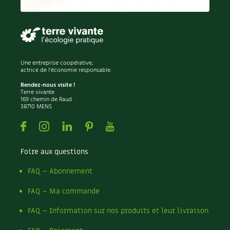
Permaculture
Persil
Pesticides
Petits pois
Piment
Une entreprise coopérative,
Pissenlit
actrice de l'économie responsable.
Pizza
Rendez-nous visite !
Terre vivante
Plantes
169 chemin de Raud
38710 MENS
Plantes d'extérieur
Plantes d'intérieur
Facebook
Instagram
Linkedin
Pinterest
Youtube
Plantes médicinales
Plantes sauvages
Foire aux questions
Plants
Plastique
FAQ – Abonnement
Plat
FAQ – Ma commande
Poireau
Pollinisation
FAQ – Information sur nos produits et leur livraison
Pollution