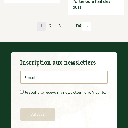
l’ortie ou à l’ail des
Orange
ours
Origan
Ornement
Outil
1
2
3
…
134
→
Outils
Paillage
Paille
Panais
Papier
Inscription aux newsletters
Parasite
Partenariat
Participatif
Patate douce
Pâte
Je souhaite recevoir la newsletter Terre Vivante.
Pâtisson
Patrimoine
Pêche
Pelouse
Pépinières