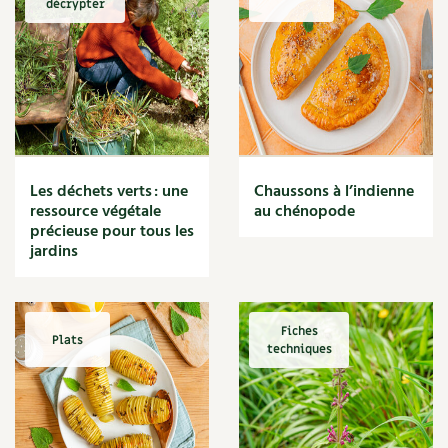
décrypter
Marmite
Massage
Matériaux
Maux
Méditerranéen
Menace
Mésange
Microflore
Les déchets verts : une
Chaussons à l’indienne
Migraine
ressource végétale
au chénopode
précieuse pour tous les
Mode de culture
jardins
Montagne
Mousse
Moutarde
Multiplication
Fiches
Plats
techniques
Mûre
Muret
Muscade
Musique