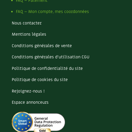
Pomme
FAQ – Paiement
Pomme de terre
FAQ – Mon compte, mes coordonnées
Potager
Potager en lasagnes
Nous contacter
Potimarron
Mentions légales
Poules
Prairie fleurie
Conditions générales de vente
Productif
Purin
Conditions générales d’utilisation CGU
Ravageur
Politique de confidentialité du site
Recette
Récup'
Politique de cookies du site
Recyclage
Rejoignez-nous !
Réparation
Reproduction
Espace annonceurs
Restauration
Rocaille
Ronce (ou mûre de jardin)
Roquette