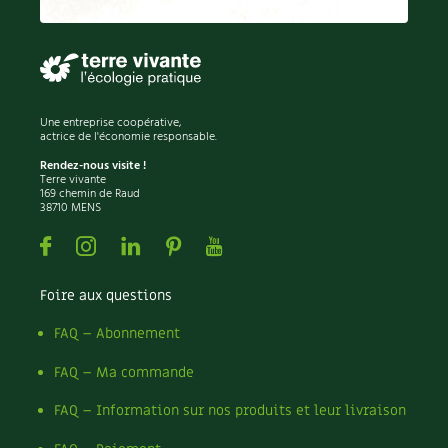
Permaculture
Persil
Pesticides
Petits pois
Piment
Une entreprise coopérative,
Pissenlit
actrice de l'économie responsable.
Pizza
Rendez-nous visite !
Terre vivante
Plantes
169 chemin de Raud
38710 MENS
Plantes d'extérieur
Plantes d'intérieur
Facebook
Instagram
Linkedin
Pinterest
Youtube
Plantes médicinales
Plantes sauvages
Foire aux questions
Plants
Plastique
FAQ – Abonnement
Plat
FAQ – Ma commande
Poireau
Pollinisation
FAQ – Information sur nos produits et leur livraison
Pollution