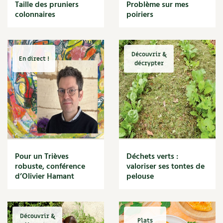
BD : La folle histoire des plantes
Taille des pruniers
Problème sur mes
Cuisine saine
colonnaires
poiriers
Décoration
Dessert
DIY
Eau
Découvrir &
En direct !
Énergie
décrypter
Enfants
Expérimentation
Fleur
Jardin bio
Légumes
Légumineuse
Macérat
Pour un Trièves
Déchets verts :
Maïs doux
robuste, conférence
valoriser ses tontes de
Maison saine
d’Olivier Hamant
pelouse
Mal de gorge
Maladie
Mare
Découvrir &
Marie Chioca
Plats