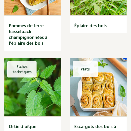
Narcisse
Nature
Nettoyage
Nettoyant
Pommes de terre
Épiaire des bois
Nichoir
hasselback
Noisette
champignonnées à
Noix
l’épiaire des bois
Noix de coco
Nourriture
Nuisibles
Fiches
Plats
Numérique
techniques
Nutriments
Observation
Œuf
Oignon
Oiseaux
Olivier
Optimisation
Ortie dioïque
Escargots des bois à
Optimiser l'espace