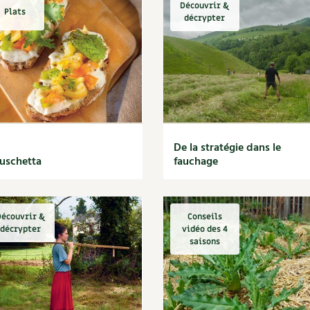
Découvrir &
Plats
décrypter
De la stratégie dans le
uschetta
fauchage
écouvrir &
Conseils
décrypter
vidéo des 4
saisons