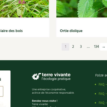
iaire des bois
Ortie dioïque
1
2
3
…
134
→
Foire a
s
FAQ 
Une entreprise coopérative,
actrice de l'économie responsable.
FAQ 
Rendez-nous visite !
FAQ 
Terre vivante