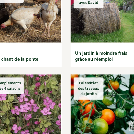
Autonomie
NOUVEAUTÉ
nception et gros oeuvre
avec David
tériaux écologiques
Société, engagement
Enfants
Feuilleter l
ergie
stion de l’eau
Actions pour la planète
tretien de la maison
coration et petit bricolage
Un jardin à moindre frais
 chant de la ponte
grâce au réemploi
ompléments
Calendrier
es 4 saisons
des travaux
du jardin