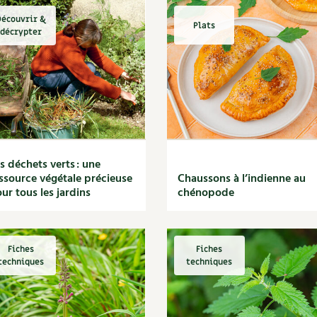
écouvrir &
Plats
décrypter
s déchets verts : une
ssource végétale précieuse
Chaussons à l’indienne au
ur tous les jardins
chénopode
Fiches
Fiches
techniques
techniques