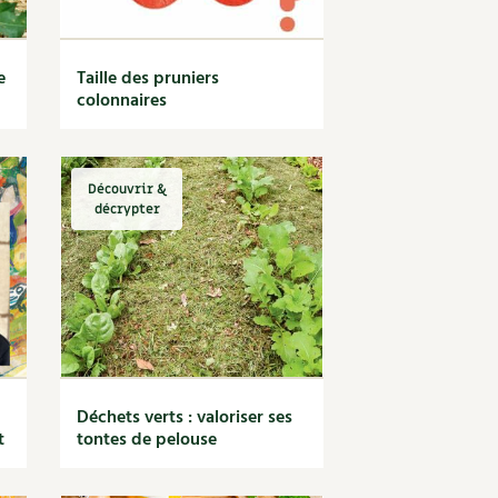
e
Taille des pruniers
colonnaires
Découvrir &
décrypter
Déchets verts : valoriser ses
t
tontes de pelouse