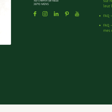
169 chemin de Raud
sur n
38710 MENS
leur 
Facebook
Instagram
Linkedin
Pinterest
Youtube
FAQ 
FAQ 
mes 