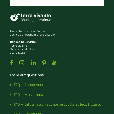
Permaculture
Persil
Pesticides
Petits pois
Piment
Une entreprise coopérative,
Pissenlit
actrice de l'économie responsable.
Pizza
Rendez-nous visite !
Terre vivante
Plantes
169 chemin de Raud
38710 MENS
Plantes d'extérieur
Plantes d'intérieur
Facebook
Instagram
Linkedin
Pinterest
Youtube
Plantes médicinales
Plantes sauvages
Foire aux questions
Plants
Plastique
FAQ – Abonnement
Plat
FAQ – Ma commande
Poireau
Pollinisation
FAQ – Information sur nos produits et leur livraison
Pollution