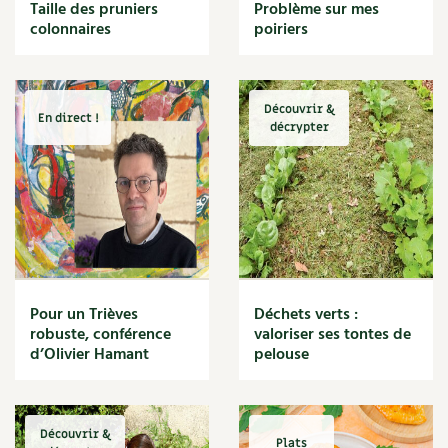
BD : La folle histoire des plantes
Taille des pruniers
Problème sur mes
Cuisine saine
colonnaires
poiriers
Décoration
Dessert
DIY
Eau
Découvrir &
En direct !
Énergie
décrypter
Enfants
Expérimentation
Fleur
Jardin bio
Légumes
Légumineuse
Macérat
Pour un Trièves
Déchets verts :
Maïs doux
robuste, conférence
valoriser ses tontes de
Maison saine
d’Olivier Hamant
pelouse
Mal de gorge
Maladie
Mare
Découvrir &
Marie Chioca
Plats