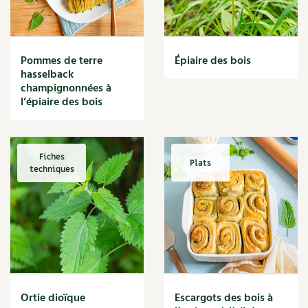
Narcisse
Nature
Nettoyage
Nettoyant
Pommes de terre
Épiaire des bois
Nichoir
hasselback
Noisette
champignonnées à
Noix
l’épiaire des bois
Noix de coco
Nourriture
Nuisibles
Fiches
Plats
Numérique
techniques
Nutriments
Observation
Œuf
Oignon
Oiseaux
Olivier
Optimisation
Ortie dioïque
Escargots des bois à
Optimiser l'espace