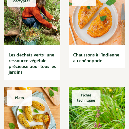
décrypter
Marmite
Massage
Matériaux
Maux
Méditerranéen
Menace
Mésange
Microflore
Les déchets verts : une
Chaussons à l’indienne
Migraine
ressource végétale
au chénopode
précieuse pour tous les
Mode de culture
jardins
Montagne
Mousse
Moutarde
Multiplication
Fiches
Plats
techniques
Mûre
Muret
Muscade
Musique