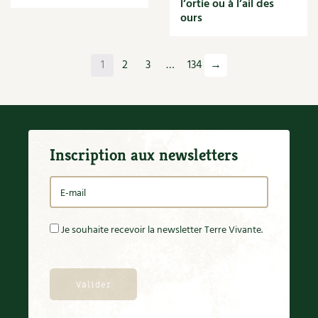
l’ortie ou à l’ail des
Orange
ours
Origan
Ornement
Outil
1
2
3
…
134
→
Outils
Paillage
Paille
Panais
Papier
Inscription aux newsletters
Parasite
Partenariat
Participatif
Patate douce
Pâte
Je souhaite recevoir la newsletter Terre Vivante.
Pâtisson
Patrimoine
Pêche
Pelouse
Pépinières