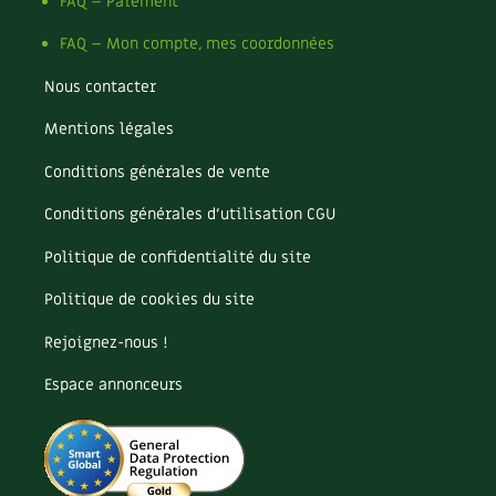
Pomme
FAQ – Paiement
Pomme de terre
FAQ – Mon compte, mes coordonnées
Potager
Potager en lasagnes
Nous contacter
Potimarron
Mentions légales
Poules
Prairie fleurie
Conditions générales de vente
Productif
Purin
Conditions générales d’utilisation CGU
Ravageur
Politique de confidentialité du site
Recette
Récup'
Politique de cookies du site
Recyclage
Rejoignez-nous !
Réparation
Reproduction
Espace annonceurs
Restauration
Rocaille
Ronce (ou mûre de jardin)
Roquette