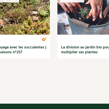
Autonomie
NOUVEAUTÉ
nception et gros oeuvre
tériaux écologiques
Société, engagement
Enfants
Feuilleter l
ergie
stion de l’eau
Actions pour la planète
tretien de la maison
coration et petit bricolage
yage avec les succulentes |
La division au jardin bio po
saisons n°257
multiplier ses plantes