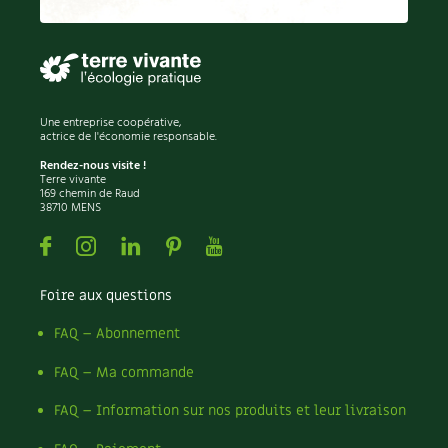
Permaculture
Persil
Pesticides
Petits pois
Piment
Une entreprise coopérative,
Pissenlit
actrice de l'économie responsable.
Pizza
Rendez-nous visite !
Terre vivante
Plantes
169 chemin de Raud
38710 MENS
Plantes d'extérieur
Plantes d'intérieur
Facebook
Instagram
Linkedin
Pinterest
Youtube
Plantes médicinales
Plantes sauvages
Foire aux questions
Plants
Plastique
FAQ – Abonnement
Plat
FAQ – Ma commande
Poireau
Pollinisation
FAQ – Information sur nos produits et leur livraison
Pollution