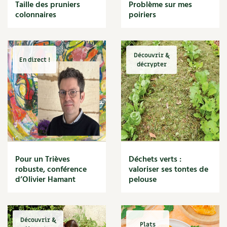
BD : La folle histoire des plantes
Taille des pruniers
Problème sur mes
Cuisine saine
colonnaires
poiriers
Décoration
Dessert
DIY
Eau
Découvrir &
En direct !
Énergie
décrypter
Enfants
Expérimentation
Fleur
Jardin bio
Légumes
Légumineuse
Macérat
Pour un Trièves
Déchets verts :
Maïs doux
robuste, conférence
valoriser ses tontes de
Maison saine
d’Olivier Hamant
pelouse
Mal de gorge
Maladie
Mare
Découvrir &
Marie Chioca
Plats