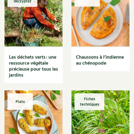
décrypter
Marmite
Massage
Matériaux
Maux
Méditerranéen
Menace
Mésange
Microflore
Les déchets verts : une
Chaussons à l’indienne
Migraine
ressource végétale
au chénopode
précieuse pour tous les
Mode de culture
jardins
Montagne
Mousse
Moutarde
Multiplication
Fiches
Plats
techniques
Mûre
Muret
Muscade
Musique