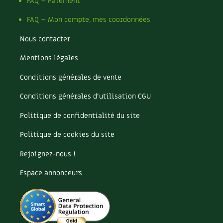
Pomme
FAQ – Paiement
Pomme de terre
FAQ – Mon compte, mes coordonnées
Potager
Potager en lasagnes
Nous contacter
Potimarron
Mentions légales
Poules
Prairie fleurie
Conditions générales de vente
Productif
Purin
Conditions générales d’utilisation CGU
Ravageur
Politique de confidentialité du site
Recette
Récup'
Politique de cookies du site
Recyclage
Rejoignez-nous !
Réparation
Reproduction
Espace annonceurs
Restauration
Rocaille
Ronce (ou mûre de jardin)
Roquette