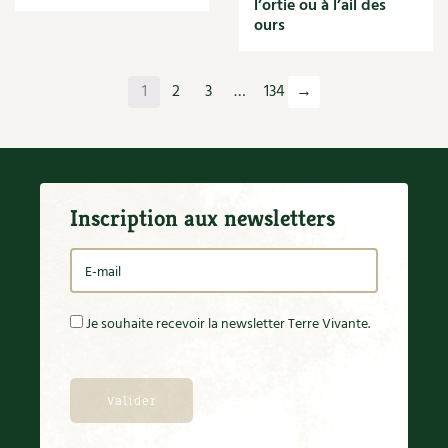
l’ortie ou à l’ail des
Orange
ours
Origan
Ornement
Outil
1
2
3
…
134
→
Outils
Paillage
Paille
Panais
Papier
Inscription aux newsletters
Parasite
Partenariat
Participatif
Patate douce
Pâte
Je souhaite recevoir la newsletter Terre Vivante.
Pâtisson
Patrimoine
Pêche
Pelouse
Pépinières