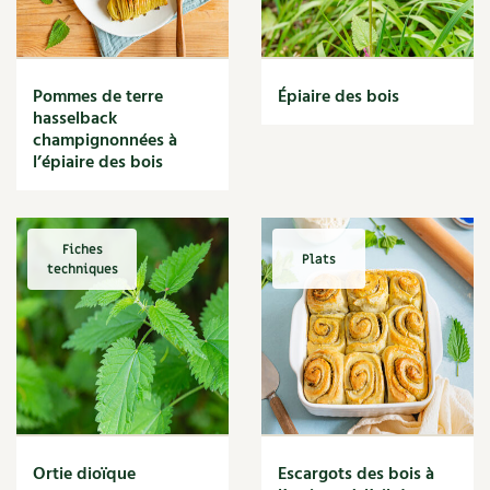
Narcisse
Nature
Nettoyage
Nettoyant
Pommes de terre
Épiaire des bois
Nichoir
hasselback
Noisette
champignonnées à
Noix
l’épiaire des bois
Noix de coco
Nourriture
Nuisibles
Fiches
Plats
Numérique
techniques
Nutriments
Observation
Œuf
Oignon
Oiseaux
Olivier
Optimisation
Ortie dioïque
Escargots des bois à
Optimiser l'espace