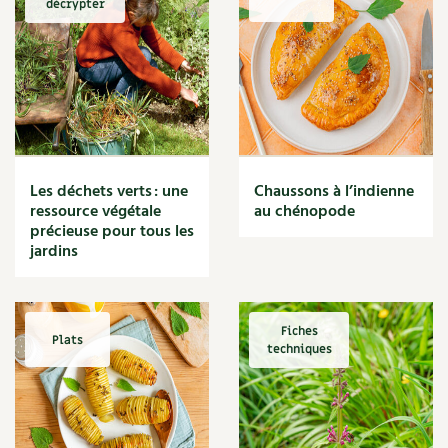
décrypter
Marmite
Massage
Matériaux
Maux
Méditerranéen
Menace
Mésange
Microflore
Les déchets verts : une
Chaussons à l’indienne
Migraine
ressource végétale
au chénopode
précieuse pour tous les
Mode de culture
jardins
Montagne
Mousse
Moutarde
Multiplication
Fiches
Plats
techniques
Mûre
Muret
Muscade
Musique