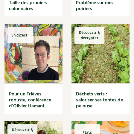
BD : La folle histoire des plantes
Taille des pruniers
Problème sur mes
Cuisine saine
colonnaires
poiriers
Décoration
Dessert
DIY
Eau
Découvrir &
En direct !
Énergie
décrypter
Enfants
Expérimentation
Fleur
Jardin bio
Légumes
Légumineuse
Macérat
Pour un Trièves
Déchets verts :
Maïs doux
robuste, conférence
valoriser ses tontes de
Maison saine
d’Olivier Hamant
pelouse
Mal de gorge
Maladie
Mare
Découvrir &
Marie Chioca
Plats