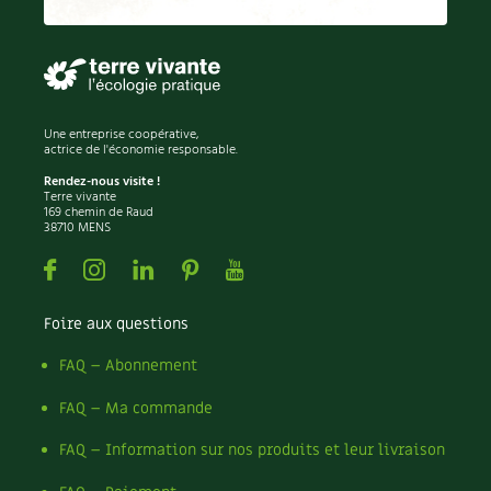
Permaculture
Persil
Pesticides
Petits pois
Piment
Une entreprise coopérative,
Pissenlit
actrice de l'économie responsable.
Pizza
Rendez-nous visite !
Terre vivante
Plantes
169 chemin de Raud
38710 MENS
Plantes d'extérieur
Plantes d'intérieur
Facebook
Instagram
Linkedin
Pinterest
Youtube
Plantes médicinales
Plantes sauvages
Foire aux questions
Plants
Plastique
FAQ – Abonnement
Plat
FAQ – Ma commande
Poireau
Pollinisation
FAQ – Information sur nos produits et leur livraison
Pollution