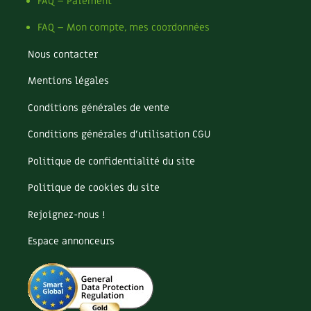
Pomme
FAQ – Paiement
Pomme de terre
FAQ – Mon compte, mes coordonnées
Potager
Potager en lasagnes
Nous contacter
Potimarron
Mentions légales
Poules
Prairie fleurie
Conditions générales de vente
Productif
Purin
Conditions générales d’utilisation CGU
Ravageur
Politique de confidentialité du site
Recette
Récup'
Politique de cookies du site
Recyclage
Rejoignez-nous !
Réparation
Reproduction
Espace annonceurs
Restauration
Rocaille
Ronce (ou mûre de jardin)
Roquette