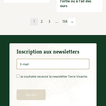
l’ortie ou à l’ail des
Orange
ours
Origan
Ornement
Outil
1
2
3
…
134
→
Outils
Paillage
Paille
Panais
Papier
Inscription aux newsletters
Parasite
Partenariat
Participatif
Patate douce
Pâte
Je souhaite recevoir la newsletter Terre Vivante.
Pâtisson
Patrimoine
Pêche
Pelouse
Pépinières