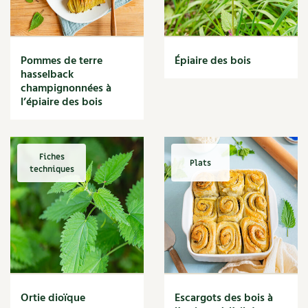
Narcisse
Nature
Nettoyage
Nettoyant
Pommes de terre
Épiaire des bois
Nichoir
hasselback
Noisette
champignonnées à
Noix
l’épiaire des bois
Noix de coco
Nourriture
Nuisibles
Fiches
Plats
Numérique
techniques
Nutriments
Observation
Œuf
Oignon
Oiseaux
Olivier
Optimisation
Ortie dioïque
Escargots des bois à
Optimiser l'espace