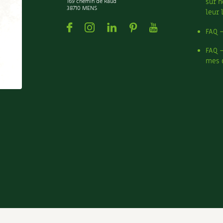
169 chemin de Raud
sur n
38710 MENS
leur 
Facebook
Instagram
Linkedin
Pinterest
Youtube
FAQ 
FAQ 
mes 