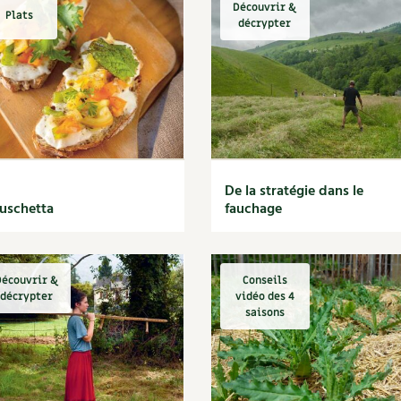
Découvrir &
Plats
décrypter
De la stratégie dans le
uschetta
fauchage
écouvrir &
Conseils
décrypter
vidéo des 4
saisons