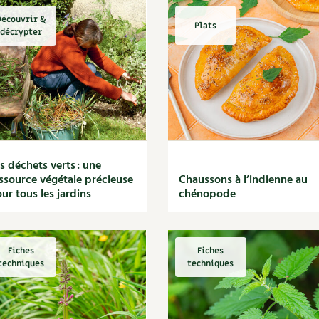
écouvrir &
Plats
décrypter
s déchets verts : une
ssource végétale précieuse
Chaussons à l’indienne au
ur tous les jardins
chénopode
Fiches
Fiches
techniques
techniques