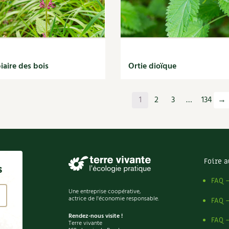
iaire des bois
Ortie dioïque
1
2
3
…
134
→
Foire a
s
FAQ 
Une entreprise coopérative,
actrice de l'économie responsable.
FAQ 
Rendez-nous visite !
FAQ 
Terre vivante