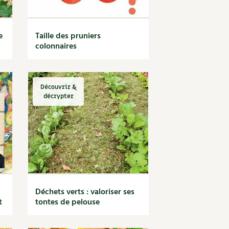
e
Taille des pruniers
colonnaires
Découvrir &
décrypter
Déchets verts : valoriser ses
t
tontes de pelouse