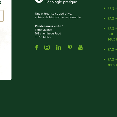
s
FAQ 
Une entreprise coopérative,
actrice de l'économie responsable.
FAQ 
Rendez-nous visite !
FAQ 
Terre vivante
169 chemin de Raud
sur n
38710 MENS
leur 
Facebook
Instagram
Linkedin
Pinterest
Youtube
FAQ 
FAQ 
mes 