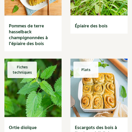
Narcisse
Nature
Nettoyage
Nettoyant
Pommes de terre
Épiaire des bois
Nichoir
hasselback
Noisette
champignonnées à
Noix
l’épiaire des bois
Noix de coco
Nourriture
Nuisibles
Fiches
Plats
Numérique
techniques
Nutriments
Observation
Œuf
Oignon
Oiseaux
Olivier
Optimisation
Ortie dioïque
Escargots des bois à
Optimiser l'espace