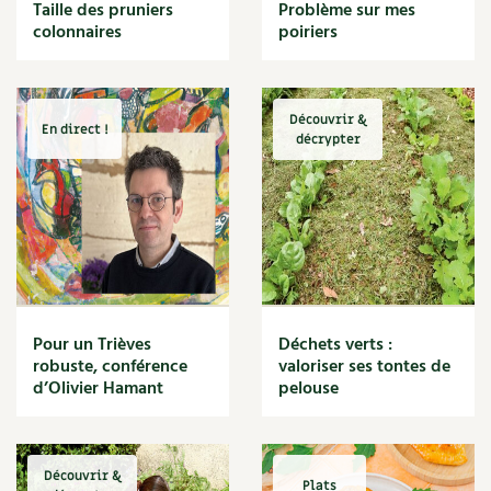
BD : La folle histoire des plantes
Taille des pruniers
Problème sur mes
Cuisine saine
colonnaires
poiriers
Décoration
Dessert
DIY
Eau
Découvrir &
En direct !
Énergie
décrypter
Enfants
Expérimentation
Fleur
Jardin bio
Légumes
Légumineuse
Macérat
Pour un Trièves
Déchets verts :
Maïs doux
robuste, conférence
valoriser ses tontes de
Maison saine
d’Olivier Hamant
pelouse
Mal de gorge
Maladie
Mare
Découvrir &
Marie Chioca
Plats