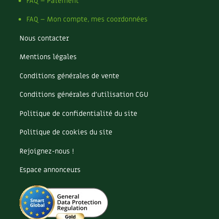
Pomme
FAQ – Paiement
Pomme de terre
FAQ – Mon compte, mes coordonnées
Potager
Potager en lasagnes
Nous contacter
Potimarron
Mentions légales
Poules
Prairie fleurie
Conditions générales de vente
Productif
Purin
Conditions générales d’utilisation CGU
Ravageur
Politique de confidentialité du site
Recette
Récup'
Politique de cookies du site
Recyclage
Rejoignez-nous !
Réparation
Reproduction
Espace annonceurs
Restauration
Rocaille
Ronce (ou mûre de jardin)
Roquette