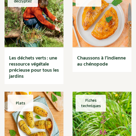
décrypter
Marmite
Massage
Matériaux
Maux
Méditerranéen
Menace
Mésange
Microflore
Les déchets verts : une
Chaussons à l’indienne
Migraine
ressource végétale
au chénopode
précieuse pour tous les
Mode de culture
jardins
Montagne
Mousse
Moutarde
Multiplication
Fiches
Plats
techniques
Mûre
Muret
Muscade
Musique