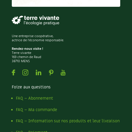
Permaculture
Persil
Pesticides
Petits pois
Piment
Une entreprise coopérative,
Pissenlit
actrice de l'économie responsable.
Pizza
Rendez-nous visite !
Terre vivante
Plantes
169 chemin de Raud
38710 MENS
Plantes d'extérieur
Plantes d'intérieur
Facebook
Instagram
Linkedin
Pinterest
Youtube
Plantes médicinales
Plantes sauvages
Foire aux questions
Plants
Plastique
FAQ – Abonnement
Plat
FAQ – Ma commande
Poireau
Pollinisation
FAQ – Information sur nos produits et leur livraison
Pollution