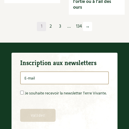
l’ortie ou à l’ail des
Orange
ours
Origan
Ornement
Outil
1
2
3
…
134
→
Outils
Paillage
Paille
Panais
Papier
Inscription aux newsletters
Parasite
Partenariat
Participatif
Patate douce
Pâte
Je souhaite recevoir la newsletter Terre Vivante.
Pâtisson
Patrimoine
Pêche
Pelouse
Pépinières