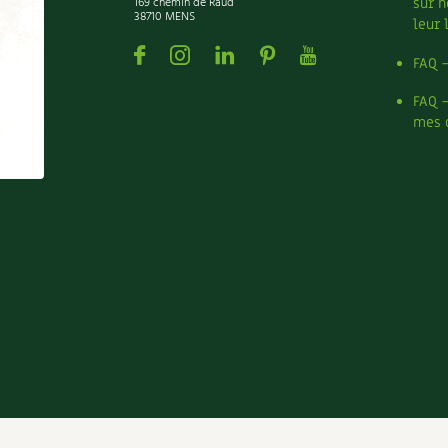
169 chemin de Raud
sur n
38710 MENS
leur 
Facebook
Instagram
Linkedin
Pinterest
Youtube
FAQ 
FAQ 
mes 