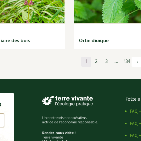
iaire des bois
Ortie dioïque
1
2
3
…
134
→
Foire a
s
FAQ 
Une entreprise coopérative,
actrice de l'économie responsable.
FAQ 
Rendez-nous visite !
FAQ 
Terre vivante