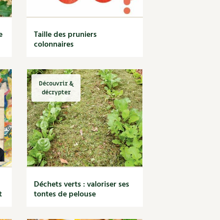
e
Taille des pruniers
colonnaires
Découvrir &
décrypter
Déchets verts : valoriser ses
t
tontes de pelouse