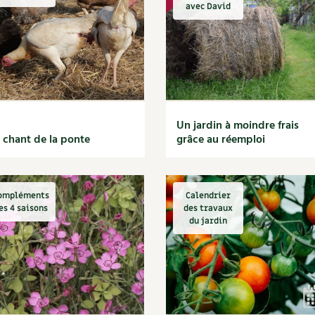
Autonomie
NOUVEAUTÉ
nception et gros oeuvre
avec David
tériaux écologiques
Société, engagement
Enfants
Feuilleter l
ergie
stion de l’eau
Actions pour la planète
tretien de la maison
coration et petit bricolage
Un jardin à moindre frais
 chant de la ponte
grâce au réemploi
ompléments
Calendrier
es 4 saisons
des travaux
du jardin