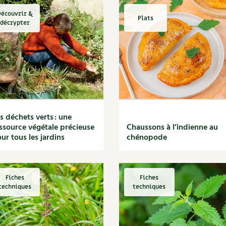
écouvrir &
Plats
décrypter
s déchets verts : une
ssource végétale précieuse
Chaussons à l’indienne au
ur tous les jardins
chénopode
Fiches
Fiches
techniques
techniques