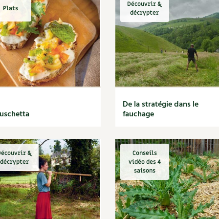
Découvrir &
Plats
décrypter
De la stratégie dans le
uschetta
fauchage
écouvrir &
Conseils
décrypter
vidéo des 4
saisons