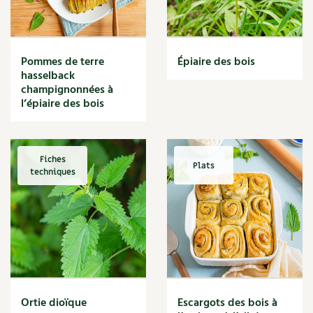
Narcisse
Nature
Nettoyage
Nettoyant
Pommes de terre
Épiaire des bois
Nichoir
hasselback
Noisette
champignonnées à
Noix
l’épiaire des bois
Noix de coco
Nourriture
Nuisibles
Fiches
Plats
Numérique
techniques
Nutriments
Observation
Œuf
Oignon
Oiseaux
Olivier
Optimisation
Ortie dioïque
Escargots des bois à
Optimiser l'espace