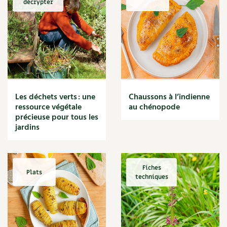
décrypter
Marmite
Massage
Matériaux
Maux
Méditerranéen
Menace
Mésange
Microflore
Les déchets verts : une
Chaussons à l’indienne
Migraine
ressource végétale
au chénopode
précieuse pour tous les
Mode de culture
jardins
Montagne
Mousse
Moutarde
Multiplication
Fiches
Plats
techniques
Mûre
Muret
Muscade
Musique