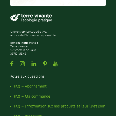
Permaculture
Persil
Pesticides
Petits pois
Piment
Une entreprise coopérative,
Pissenlit
actrice de l'économie responsable.
Pizza
Rendez-nous visite !
Terre vivante
Plantes
169 chemin de Raud
38710 MENS
Plantes d'extérieur
Plantes d'intérieur
Facebook
Instagram
Linkedin
Pinterest
Youtube
Plantes médicinales
Plantes sauvages
Foire aux questions
Plants
Plastique
FAQ – Abonnement
Plat
FAQ – Ma commande
Poireau
Pollinisation
FAQ – Information sur nos produits et leur livraison
Pollution