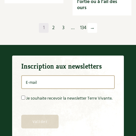
l’ortie ou à l’ail des
Orange
ours
Origan
Ornement
Outil
1
2
3
…
134
→
Outils
Paillage
Paille
Panais
Papier
Inscription aux newsletters
Parasite
Partenariat
Participatif
Patate douce
Pâte
Je souhaite recevoir la newsletter Terre Vivante.
Pâtisson
Patrimoine
Pêche
Pelouse
Pépinières