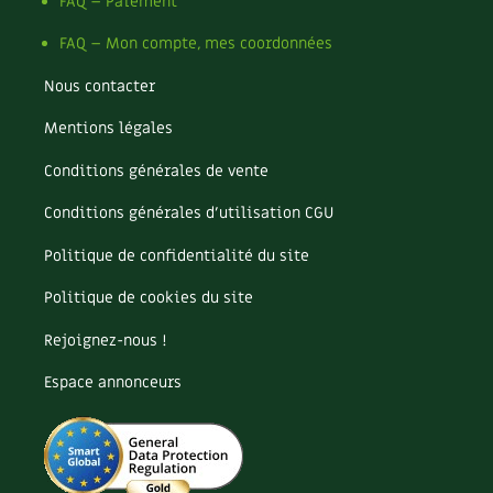
Pomme
FAQ – Paiement
Pomme de terre
FAQ – Mon compte, mes coordonnées
Potager
Potager en lasagnes
Nous contacter
Potimarron
Mentions légales
Poules
Prairie fleurie
Conditions générales de vente
Productif
Purin
Conditions générales d’utilisation CGU
Ravageur
Politique de confidentialité du site
Recette
Récup'
Politique de cookies du site
Recyclage
Rejoignez-nous !
Réparation
Reproduction
Espace annonceurs
Restauration
Rocaille
Ronce (ou mûre de jardin)
Roquette