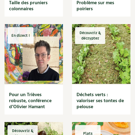
BD : La folle histoire des plantes
Taille des pruniers
Problème sur mes
Cuisine saine
colonnaires
poiriers
Décoration
Dessert
DIY
Eau
Découvrir &
En direct !
Énergie
décrypter
Enfants
Expérimentation
Fleur
Jardin bio
Légumes
Légumineuse
Macérat
Pour un Trièves
Déchets verts :
Maïs doux
robuste, conférence
valoriser ses tontes de
Maison saine
d’Olivier Hamant
pelouse
Mal de gorge
Maladie
Mare
Découvrir &
Marie Chioca
Plats