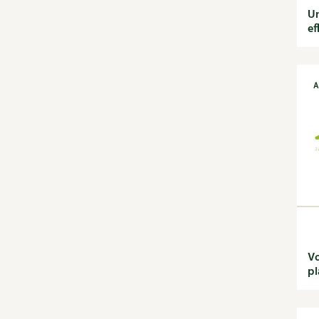
Habitat écologique
Un
Conception et gros
ef
oeuvre
Décoration et petit
bricolage
Énergie
A
Économies d'énergie
Énergies renouvelables
Entretien de la maison
Gestion de l'eau
Maison saine
Matériaux écologiques
Construction
Finitions
Isolation
Vo
Jardin bio
pl
Biodiversité
Bricolages au jardin
Calendrier des travaux du