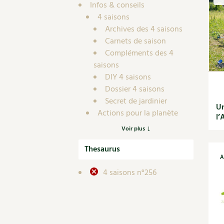
Nouvelles sur le jardin et l’écologie
Biodiversité
Co
Infos & conseils
Jardiner en ville
4 saisons
Autonomie, bricolage
Ma
Ornement et aménagement du jardin
Archives des 4 saisons
Prenez-en de la graine !
Én
Bricolages au jardin
Carnets de saison
Ge
Compléments des 4
Outils et ustensiles du jardin
Les chroniques de Marie
saisons
En
Biodiversité
DIY 4 saisons
Dé
Ravageurs et maladies au jardin
Dossier 4 saisons
Secret de jardinier
Petit élevage
Un
Actions pour la planète
l’
Actualités
Voir plus
Article scientifique
Thesaurus
Autonomie
A
Cuisine saine
4 saisons n°256
Alimentation et nutrition
Recettes de saisons
Recettes d'automne
Recettes d'été
Recettes d'hiver