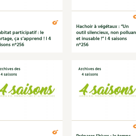
Hachoir à végétaux : “Un
bitat participatif : le
outil silencieux, non polluan
rtage, ça s’apprend ! l 4
et inusable !” l 4 saisons
isons n°256
n°256
rchives des
Archives des
4 saisons
4 saisons