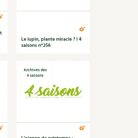
t
Le lupin, plante miracle ? l 4
saisons n°256
Archives des
4 saisons