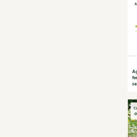
jardin
A
Calendrier lunaire
Carte climatique
Cultiver sous serre
Fiches techniques
Focus sur...
Jardiner en ville
Ornement et
aménagement du jardin
Outils et ustensiles du
Ag
jardin
fe
Permaculture et
sa
syntropie
Petit élevage
Potager
C
Améliorer le sol
d
Cultiver les légumes,
aromatiques et
condimentaires