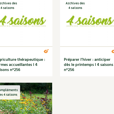
rchives des
Archives des
4 saisons
4 saisons
riculture thérapeutique :
Préparer l’hiver : anticiper
rmes accueillantes l 4
dès le printemps l 4 saisons
isons n°256
n°256
ompléments
es 4 saisons