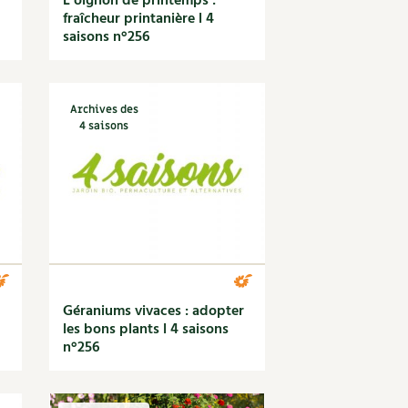
L’oignon de printemps :
fraîcheur printanière l 4
saisons n°256
Archives des
4 saisons
Géraniums vivaces : adopter
les bons plants l 4 saisons
n°256