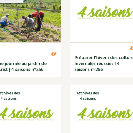
Autonomie
NOUVEAUTÉ
nception et gros oeuvre
tériaux écologiques
Société, engagement
Enfants
Feuilleter l
ergie
stion de l’eau
Actions pour la planète
tretien de la maison
coration et petit bricolage
Préparer l’hiver : des cultur
e journée au jardin de
hivernales réussies l 4
Arist | 4 saisons n°256
saisons n°256
rchives des
Archives des
4 saisons
4 saisons