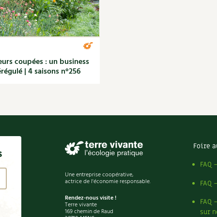
eurs coupées : un business
régulé | 4 saisons n°256
Foire a
s
FAQ 
Une entreprise coopérative,
actrice de l'économie responsable.
FAQ 
Rendez-nous visite !
FAQ 
Terre vivante
169 chemin de Raud
sur n