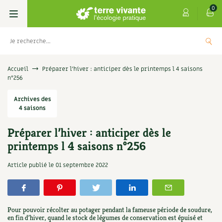
0
Livres
Accueil
Préparer l’hiver : anticiper dès le printemps l 4 saisons
n°256
Permaculture, Jardin bio
Les 4 saisons
Archives des
4 saisons
Potager
S’abonner
Boutique
Préparer l’hiver : anticiper dès le
Techniques de jardinage
Se réabonner
Graines, semences
Cartes cadeau
printemps l 4 saisons n°256
Les antisèches de Terre vivante : Les
tisanes qui soignent
Verger, arbres
Offrir un abonnement
Potagères
Centre Terre vivante
Article publié le
01 septembre 2022
+
AJOUTE
9,90
€
Petit élevage
Les numéros
Aromatiques
Découvrir le Centre
Infos & conseils
Aménagement jardin
4 saisons
Pour pouvoir récolter au potager pendant la fameuse période de soudure,
Florales
Visiter en famille, entre amis
Jardin bio
Parole libre
en fin d’hiver, quand le stock de légumes de conservation est épuisé et