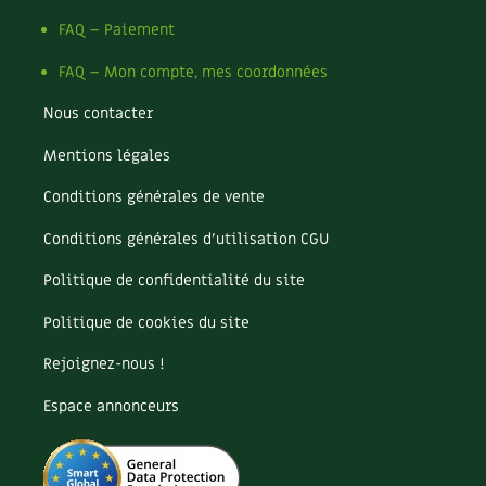
Les plantes et leurs vertus
FAQ – Paiement
Soins et cosmétiques au naturel
FAQ – Mon compte, mes coordonnées
Société et alternatives
Nous contacter
Mentions légales
Vivre l’écologie
Conditions générales de vente
Protéger la nature
Conditions générales d’utilisation CGU
Autonomie
Politique de confidentialité du site
Enfants
Politique de cookies du site
Actions pour la planète
Rejoignez-nous !
Espace annonceurs
Les 4 saisons
Archives