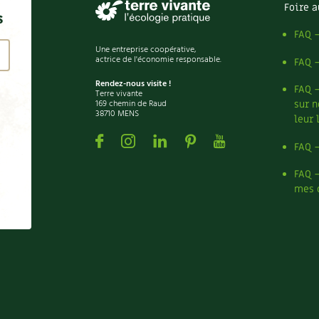
Foire a
s
FAQ 
Une entreprise coopérative,
actrice de l'économie responsable.
FAQ 
Rendez-nous visite !
FAQ 
Terre vivante
169 chemin de Raud
sur n
38710 MENS
leur 
Facebook
Instagram
Linkedin
Pinterest
Youtube
FAQ 
FAQ 
mes 