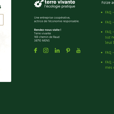
Foire a
s
FAQ 
Une entreprise coopérative,
actrice de l'économie responsable.
FAQ 
Rendez-nous visite !
FAQ 
Terre vivante
169 chemin de Raud
sur n
38710 MENS
leur 
Facebook
Instagram
Linkedin
Pinterest
Youtube
FAQ 
FAQ 
mes 