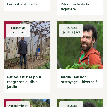
Les outils du tailleur
Secret de jardinier
Découverte de la
Ornement
Hors-séries
Médicinales
Programme 2026 du Centre Terre vivante
Calendrier des travaux du jardin
La tribune
fagotière
Actions pour la planète
Actualités
Biodiversité
Archives
Originales
Avec les enfants
Carte climatique
Édito des
4 saisons
Article scientifique
Voir plus
Autonomie, bricolage
Autonomie
Soutenez Les 4 Saisons
Kits de jardinage
Astuces de
Tous au
Venir en groupe
Calendrier lunaire
Manifeste pour la planète
Cuisine saine
jardinier
jardin ! | RCF
Santé, bien-être
Alimentation et nutrition
Outils de jardin
Scolaires
Potager
Champs d’action – le podcast
Recettes de saisons
Médecine douce
Recettes d'automne
Accessoires de jardin
Séminaires, entreprises, associations, collectivités…
Verger
Table ronde jardinière
Recettes d'été
Cosmétique bio, soins
Recettes d'hiver
Jeux
Les espaces de formation
Permaculture et syntropie
En direct !
Recettes de printemps
Maison écologique
Recettes par régimes alimentaires
DVD
Dormir à Terre vivante
Cultiver sous serre
Débat d’experts
Petites astuces pour
Jardin : mission
Recettes sans gluten
ranger ses outils au
nettoyage… hivernal !
Enfants
Recettes végétariennes et vegan
Nos productions
Infos pratiques
jardin
Jardiner en ville
Nouvelles sur le jardin et l’écologie
Recettes par type de plat
DIY, autonomie
Agenda, calendrier
Bases
Horaires, tarifs, restauration
Ornement et aménagement du jardin
Prenez-en de la graine !
Boissons
Société, engagement
Autonomie et
Tous au
Livres