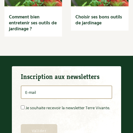
Finitions
Recettes végétariennes et vegan
Isolation
Trucs & astuces
Comment bien
Choisir ses bons outils
Jardin bio
entretenir ses outils de
de jardinage
Habitat écologique
Expés
Biodiversité
jardinage ?
Bricolages au jardin
Conception et gros oeuvre
Trocs & petites annonces
Calendrier des travaux du jardin
Calendrier lunaire
Matériaux écologiques
Appels à témoignage
Carte climatique
Cultiver sous serre
Énergie
Bonnes adresses
Fiches techniques
Focus sur...
Inscription aux newsletters
Gestion de l’eau
Liste des pépiniéristes
Jardiner en ville
Ornement et aménagement du jardin
Entretien de la maison
Mieux consommer
Outils et ustensiles du jardin
Permaculture et syntropie
Décoration et petit bricolage
Je souhaite recevoir la newsletter Terre Vivante.
Petit élevage
Potager
Santé et bien-être
Améliorer le sol
Cultiver les légumes, aromatiques et