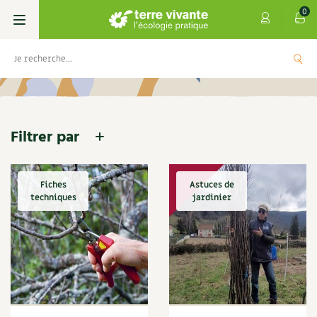
0
Accueil
Contenu
Outil
Livres
Permaculture, Jardin bio
Les 4 saisons
Filtrer par
Potager
S’abonner
Boutique
Fiches
Astuces de
Techniques de jardinage
Se réabonner
techniques
jardinier
Graines, semences
Cartes cadeau
Infos & conseils
Nettoyage
Les antisèches de Terre vivante : Les
4 saisons
Outil
tisanes qui soignent
Verger, arbres
Offrir un abonnement
Potagères
Centre Terre vivante
Archives des 4 saisons
+
AJOUTER
9,90
€
Carnets de saison
Petit élevage
Les numéros
Aromatiques
Découvrir le Centre
Infos & conseils
Compléments des 4 saisons
DIY 4 saisons
Aménagement jardin
4 saisons
Florales
Visiter en famille, entre amis
Jardin bio
Parole libre
Dossier 4 saisons