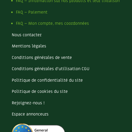
Les sons des poules
FAQ – Information sur nos produits et leur livraison
Secrets d'abonné
Carnets de saison
FAQ – Paiement
Astuces de jardinier
Autonomie et permaculture avec David
Compléments
FAQ – Mon compte, mes coordonnées
L'autonomie au jardin en 12 leçons
Nous contacter
Tous au jardin ! | RCF
Dossier
4 saisons
Mentions légales
Actualités
Conditions générales de vente
Vidéos et podcasts
Conditions générales d’utilisation CGU
Conseils vidéo des
4 saisons
Politique de confidentialité du site
Secrets d’abonné
Politique de cookies du site
Rejoignez-nous !
Tous au jardin ! avec Pascal
Espace annonceurs
La vie secrète du jardin