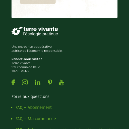
Les plantes et leurs vertus
condimentaires
Rotations et associations
Soins et cosmétiques au naturel
Ravageurs et maladies au jardin
Verger
Société et alternatives
La folle histoire des plantes
Rencontres
Vivre l’écologie
Santé et bien-être
Une entreprise coopérative,
actrice de l'économie responsable.
Les plantes et leurs vertus
Protéger la nature
Rendez-nous visite !
Soins et cosmétiques au naturel
Terre vivante
Société et alternatives
169 chemin de Raud
Autonomie
38710 MENS
Protéger la nature
Vivre l'écologie
Facebook
Instagram
Linkedin
Pinterest
Youtube
Enfants
Tutoriels
Vidéos et podcasts
Actions pour la planète
Foire aux questions
Conseils vidéo des 4 saisons
FAQ – Abonnement
Jardiner avec les enfants | RCF
Les 4 saisons
La vie secrète du jardin
FAQ – Ma commande
Le conseil "express" des 4 saisons
Archives