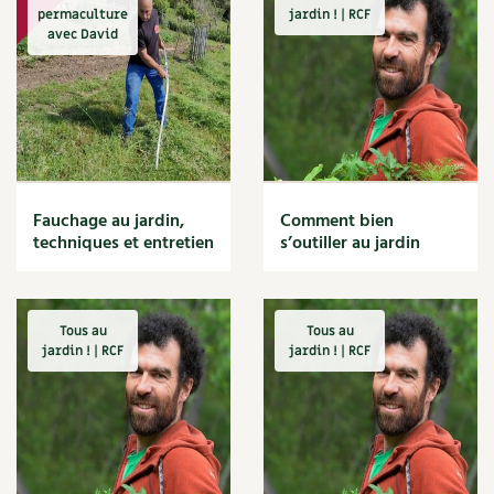
Desserts
Accès
Bricolages au jardin
Les chroniques de Marie
permaculture
jardin ! | RCF
Entrées
avec David
Cuisine saine
Le magazine
Les 4 saisons
Petit déjeuner et goûter
Séjourner en Trièves
Outils et ustensiles du jardin
Forums
Plats
Manger bio
Stages
Découvrir & décrypter
Nous contacter
Biodiversité
Jardin bio
DIY
Cures, régimes
Cartes cadeau
Dossier
Ravageurs et maladies au jardin
Habitat écologique
Enfants
Dessert, Boulangerie
Habitat écologique
Petit élevage
Fauchage au jardin,
Comment bien
Cuisine saine
Conception et gros oeuvre
techniques et entretien
s’outiller au jardin
Techniques, conservation, organisation
Décoration et petit bricolage
Cuisine saine
Soins naturels
Énergie
Agenda, calendrier
Économies d'énergie
Alimentation et nutrition
Société et alternatives
Tous au
Tous au
Énergies renouvelables
jardin ! | RCF
jardin ! | RCF
NOUVEAUTÉS
Entretien de la maison
Recettes de printemps
Les 4 saisons
& vous
Gestion de l'eau
Feuilleter le catalogue
Recettes par type de plat
Maison saine
Questions à la rédaction
Matériaux écologiques
Recettes sans gluten
Construction
Entre abonné·es