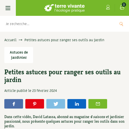
0
Livres
Accueil
Petites astuces pour ranger ses outils au jardin
Permaculture, Jardin bio
Astuces de
Les 4 saisons
jardinier
Potager
S’abonner
Boutique
Petites astuces pour ranger ses outils au
jardin
Techniques de jardinage
Se réabonner
Graines, semences
Cartes cadeau
s
Don pour soutenir Terre vivante
Article publié le
23 février 2024
Verger, arbres
Offrir un abonnement
Potagères
Centre Terre vivante
+
AJOUT
5,00
€
TER
Petit élevage
Les numéros
Aromatiques
Découvrir le Centre
Infos & conseils
Dans cette vidéo, David Latassa, abonné au magazine
4 saisons
et jardinier
Aménagement jardin
4 saisons
passionné, nous présente quelques astuces pour ranger les outils dans son
Florales
Visiter en famille, entre amis
Jardin bio
Parole libre
jardin.