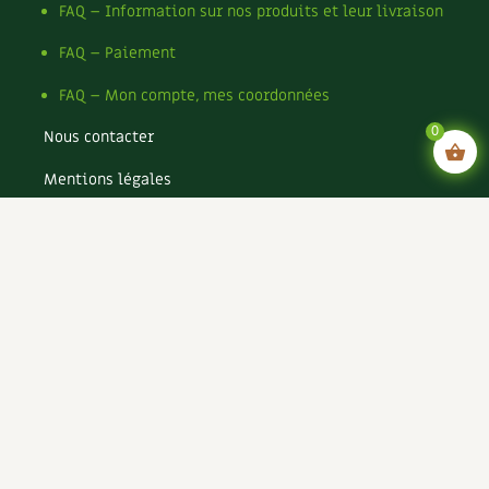
FAQ – Information sur nos produits et leur livraison
FAQ – Paiement
FAQ – Mon compte, mes coordonnées
0
Nous contacter
Mentions légales
Conditions générales de vente
Conditions générales d’utilisation CGU
Politique de confidentialité du site
Politique de cookies du site
Rejoignez-nous !
Espace annonceurs