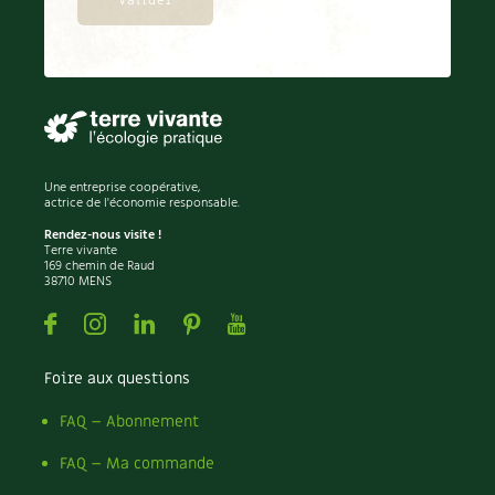
BD : La folle histoire des plantes
Une entreprise coopérative,
actrice de l'économie responsable.
Rendez-nous visite !
Terre vivante
169 chemin de Raud
38710 MENS
Facebook
Instagram
Linkedin
Pinterest
Youtube
Foire aux questions
FAQ – Abonnement
FAQ – Ma commande