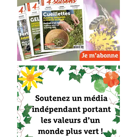
Les plantes et leurs vertus
Soins et cosmétiques au naturel
Société et alternatives
Vivre l’écologie
Protéger la nature
Autonomie
Enfants
Actions pour la planète
Les 4 saisons
Archives