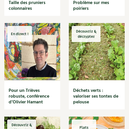
BD : La folle histoire des plantes
Taille des pruniers
Problème sur mes
Cuisine saine
colonnaires
poiriers
Décoration
Dessert
DIY
Eau
Découvrir &
En direct !
Énergie
décrypter
Enfants
Expérimentation
Fleur
Jardin bio
Légumes
Légumineuse
Macérat
Pour un Trièves
Déchets verts :
Maïs doux
robuste, conférence
valoriser ses tontes de
Maison saine
d’Olivier Hamant
pelouse
Mal de gorge
Maladie
Mare
Découvrir &
Marie Chioca
Plats