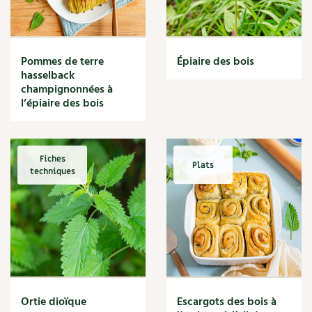
Narcisse
Nature
Nettoyage
Nettoyant
Pommes de terre
Épiaire des bois
Nichoir
hasselback
Noisette
champignonnées à
Noix
l’épiaire des bois
Noix de coco
Nourriture
Nuisibles
Fiches
Plats
Numérique
techniques
Nutriments
Observation
Œuf
Oignon
Oiseaux
Olivier
Optimisation
Ortie dioïque
Escargots des bois à
Optimiser l'espace