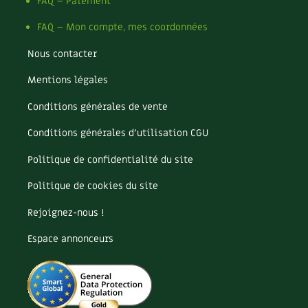
Pomme
FAQ – Paiement
Pomme de terre
FAQ – Mon compte, mes coordonnées
Potager
Potager en lasagnes
Nous contacter
Potimarron
Mentions légales
Poules
Prairie fleurie
Conditions générales de vente
Productif
Purin
Conditions générales d’utilisation CGU
Ravageur
Politique de confidentialité du site
Recette
Récup'
Politique de cookies du site
Recyclage
Rejoignez-nous !
Réparation
Reproduction
Espace annonceurs
Restauration
Rocaille
Ronce (ou mûre de jardin)
Roquette