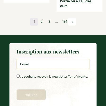
l’ortie ou à l’ail des
Orange
ours
Origan
Ornement
Outil
1
2
3
…
134
→
Outils
Paillage
Paille
Panais
Papier
Inscription aux newsletters
Parasite
Partenariat
Participatif
Patate douce
Pâte
Je souhaite recevoir la newsletter Terre Vivante.
Pâtisson
Patrimoine
Pêche
Pelouse
Pépinières