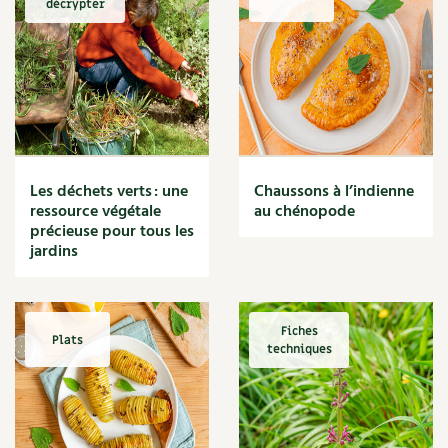
décrypter
Marmite
Massage
Matériaux
Maux
Méditerranéen
Menace
Mésange
Microflore
Les déchets verts : une
Chaussons à l’indienne
Migraine
ressource végétale
au chénopode
précieuse pour tous les
Mode de culture
jardins
Montagne
Mousse
Moutarde
Multiplication
Fiches
Plats
techniques
Mûre
Muret
Muscade
Musique