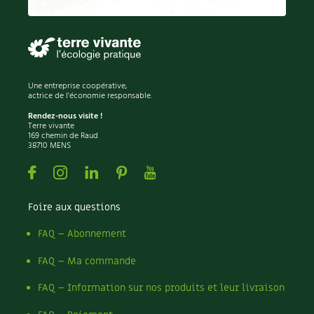
Permaculture
Persil
Pesticides
Petits pois
Piment
Une entreprise coopérative,
Pissenlit
actrice de l'économie responsable.
Pizza
Rendez-nous visite !
Terre vivante
Plantes
169 chemin de Raud
38710 MENS
Plantes d'extérieur
Plantes d'intérieur
Facebook
Instagram
Linkedin
Pinterest
Youtube
Plantes médicinales
Plantes sauvages
Foire aux questions
Plants
Plastique
FAQ – Abonnement
Plat
FAQ – Ma commande
Poireau
Pollinisation
FAQ – Information sur nos produits et leur livraison
Pollution