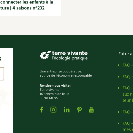
connecter les enfants à la
ture | 4 saisons n°232
Foire a
s
FAQ 
Une entreprise coopérative,
actrice de l'économie responsable.
FAQ 
Rendez-nous visite !
FAQ 
Terre vivante
169 chemin de Raud
sur n
38710 MENS
leur 
Facebook
Instagram
Linkedin
Pinterest
Youtube
FAQ 
FAQ 
mes 