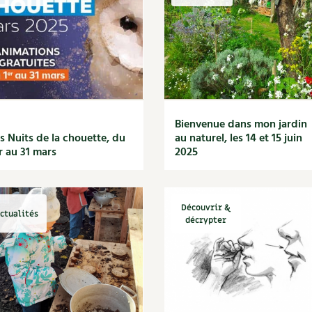
Autonomie
NOUVEAUTÉ
nception et gros oeuvre
tériaux écologiques
Société, engagement
Enfants
Feuilleter l
ergie
stion de l’eau
Actions pour la planète
tretien de la maison
coration et petit bricolage
Bienvenue dans mon jardin
s Nuits de la chouette, du
au naturel, les 14 et 15 juin
r au 31 mars
2025
Découvrir &
ctualités
décrypter