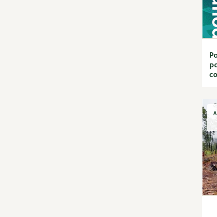
jardin
Calendrier lunaire
Carte climatique
Cultiver sous serre
Fiches techniques
Po
Focus sur...
po
Jardiner en ville
co
Ornement et
aménagement du jardin
Outils et ustensiles du
A
jardin
Permaculture et
syntropie
Petit élevage
Potager
Améliorer le sol
Cultiver les légumes,
aromatiques et
condimentaires