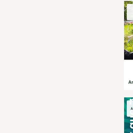
Habitat écologique
Conception et gros
oeuvre
Décoration et petit
bricolage
Énergie
Économies d'énergie
Énergies renouvelables
Entretien de la maison
Gestion de l'eau
Maison saine
Matériaux écologiques
Ar
Construction
Finitions
Isolation
Jardin bio
A
Biodiversité
Bricolages au jardin
Calendrier des travaux du