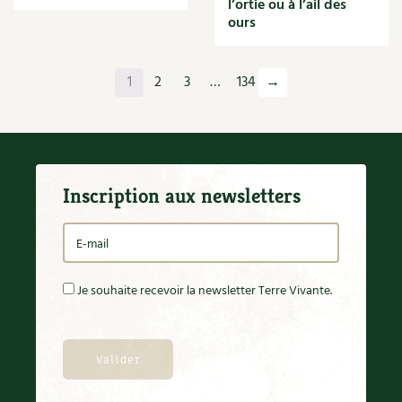
l’ortie ou à l’ail des
Orange
ours
Origan
Ornement
Outil
1
2
3
…
134
→
Outils
Paillage
Paille
Panais
Papier
Inscription aux newsletters
Parasite
Partenariat
Participatif
Patate douce
Pâte
Je souhaite recevoir la newsletter Terre Vivante.
Pâtisson
Patrimoine
Pêche
Pelouse
Pépinières