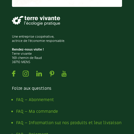
Permaculture
Persil
Pesticides
Petits pois
Piment
Une entreprise coopérative,
Pissenlit
actrice de l'économie responsable.
Pizza
Rendez-nous visite !
Terre vivante
Plantes
169 chemin de Raud
38710 MENS
Plantes d'extérieur
Plantes d'intérieur
Facebook
Instagram
Linkedin
Pinterest
Youtube
Plantes médicinales
Plantes sauvages
Foire aux questions
Plants
Plastique
FAQ – Abonnement
Plat
FAQ – Ma commande
Poireau
Pollinisation
FAQ – Information sur nos produits et leur livraison
Pollution