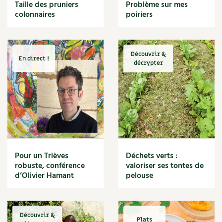
BD : La folle histoire des plantes
Taille des pruniers
Problème sur mes
Cuisine saine
colonnaires
poiriers
Décoration
Dessert
DIY
Eau
Découvrir &
En direct !
Énergie
décrypter
Enfants
Expérimentation
Fleur
Jardin bio
Légumes
Légumineuse
Macérat
Pour un Trièves
Déchets verts :
Maïs doux
robuste, conférence
valoriser ses tontes de
Maison saine
d’Olivier Hamant
pelouse
Mal de gorge
Maladie
Mare
Découvrir &
Marie Chioca
Plats