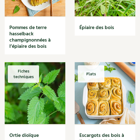
Narcisse
Nature
Nettoyage
Nettoyant
Pommes de terre
Épiaire des bois
Nichoir
hasselback
Noisette
champignonnées à
Noix
l’épiaire des bois
Noix de coco
Nourriture
Nuisibles
Fiches
Plats
Numérique
techniques
Nutriments
Observation
Œuf
Oignon
Oiseaux
Olivier
Optimisation
Ortie dioïque
Escargots des bois à
Optimiser l'espace