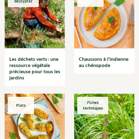
décrypter
Marmite
Massage
Matériaux
Maux
Méditerranéen
Menace
Mésange
Microflore
Les déchets verts : une
Chaussons à l’indienne
Migraine
ressource végétale
au chénopode
précieuse pour tous les
Mode de culture
jardins
Montagne
Mousse
Moutarde
Multiplication
Fiches
Plats
techniques
Mûre
Muret
Muscade
Musique