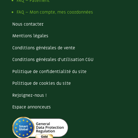
Pomme
FAQ – Paiement
Pomme de terre
FAQ – Mon compte, mes coordonnées
Potager
Potager en lasagnes
Nous contacter
Potimarron
Mentions légales
Poules
Prairie fleurie
Conditions générales de vente
Productif
Purin
Conditions générales d’utilisation CGU
Ravageur
Politique de confidentialité du site
Recette
Récup'
Politique de cookies du site
Recyclage
Rejoignez-nous !
Réparation
Reproduction
Espace annonceurs
Restauration
Rocaille
Ronce (ou mûre de jardin)
Roquette