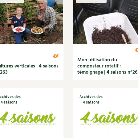
Autonomie
NOUVEAUTÉ
nception et gros oeuvre
tériaux écologiques
Société, engagement
Enfants
Feuilleter l
ergie
stion de l’eau
Actions pour la planète
tretien de la maison
coration et petit bricolage
Mon utilisation du
ltures verticales | 4 saisons
composteur rotatif :
°263
témoignage | 4 saisons n°26
rchives des
Archives des
4 saisons
4 saisons