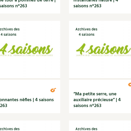
e tour à pommes de terre |
Instantanés nature | 4
saisons n°263
saisons n°263
rchives des
Archives des
4 saisons
4 saisons
“Ma petite serre, une
onnantes nèfles | 4 saisons
auxiliaire précieuse” | 4
°263
saisons n°263
rchives des
Archives des