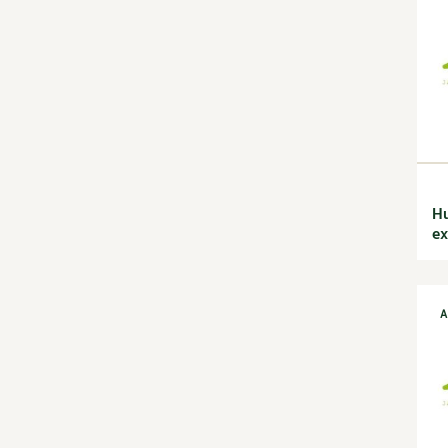
jardin
Calendrier lunaire
Carte climatique
Cultiver sous serre
Fiches techniques
Focus sur...
Jardiner en ville
Ornement et
aménagement du jardin
Hu
Outils et ustensiles du
ex
jardin
Permaculture et
syntropie
A
Petit élevage
Potager
Améliorer le sol
Cultiver les légumes,
aromatiques et
condimentaires