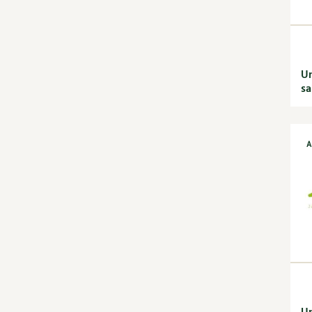
Recettes de printemps
Recettes par régimes
alimentaires
Recettes sans gluten
Un
Recettes végétariennes
sa
et vegan
Recettes par type de plat
Bases
Boissons
A
Desserts
Entrées
Petit déjeuner et
goûter
Plats
Découvrir & décrypter
DIY
Dossier
Enfants