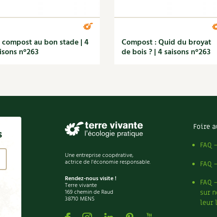
 compost au bon stade | 4
Compost : Quid du broyat
isons n°263
de bois ? | 4 saisons n°263
Foire a
s
FAQ 
Une entreprise coopérative,
actrice de l'économie responsable.
FAQ 
Rendez-nous visite !
FAQ 
Terre vivante
169 chemin de Raud
sur n
38710 MENS
leur 