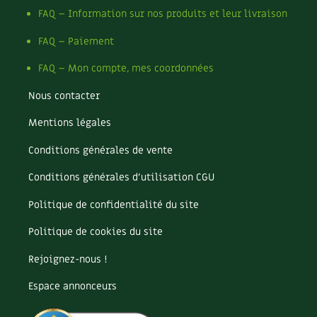
Finitions
FAQ – Information sur nos produits et leur livraison
Recettes végétariennes et vegan
Isolation
Trucs & astuces
Jardin bio
FAQ – Paiement
Habitat écologique
Expés
Biodiversité
FAQ – Mon compte, mes coordonnées
Bricolages au jardin
Conception et gros oeuvre
Trocs & petites annonces
Calendrier des travaux du jardin
Nous contacter
Calendrier lunaire
Matériaux écologiques
Appels à témoignage
Mentions légales
Carte climatique
Cultiver sous serre
Conditions générales de vente
Énergie
Bonnes adresses
Fiches techniques
Focus sur...
Conditions générales d’utilisation CGU
Gestion de l’eau
Liste des pépiniéristes
Jardiner en ville
Politique de confidentialité du site
Ornement et aménagement du jardin
Entretien de la maison
Mieux consommer
Outils et ustensiles du jardin
Politique de cookies du site
Permaculture et syntropie
Décoration et petit bricolage
Rejoignez-nous !
Petit élevage
Potager
Espace annonceurs
Santé et bien-être
Améliorer le sol
Cultiver les légumes, aromatiques et