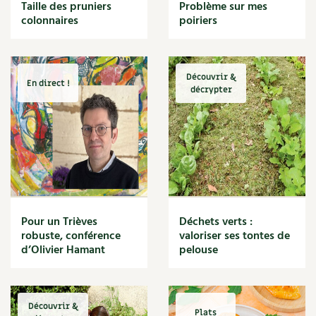
BD : La folle histoire des plantes
Taille des pruniers
Problème sur mes
Cuisine saine
colonnaires
poiriers
Décoration
Dessert
DIY
Eau
Découvrir &
En direct !
Énergie
décrypter
Enfants
Expérimentation
Fleur
Jardin bio
Légumes
Légumineuse
Macérat
Pour un Trièves
Déchets verts :
Maïs doux
robuste, conférence
valoriser ses tontes de
Maison saine
d’Olivier Hamant
pelouse
Mal de gorge
Maladie
Mare
Découvrir &
Marie Chioca
Plats