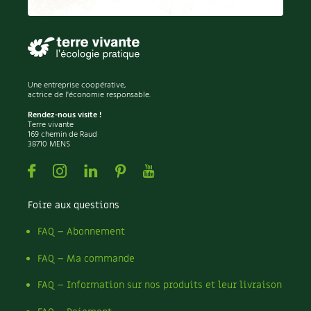
Permaculture
Persil
Pesticides
Petits pois
Piment
Une entreprise coopérative,
Pissenlit
actrice de l'économie responsable.
Pizza
Rendez-nous visite !
Terre vivante
Plantes
169 chemin de Raud
38710 MENS
Plantes d'extérieur
Plantes d'intérieur
Facebook
Instagram
Linkedin
Pinterest
Youtube
Plantes médicinales
Plantes sauvages
Foire aux questions
Plants
Plastique
FAQ – Abonnement
Plat
FAQ – Ma commande
Poireau
Pollinisation
FAQ – Information sur nos produits et leur livraison
Pollution