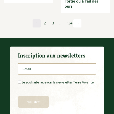
l’ortie ou à l’ail des
Orange
ours
Origan
Ornement
Outil
1
2
3
…
134
→
Outils
Paillage
Paille
Panais
Papier
Inscription aux newsletters
Parasite
Partenariat
Participatif
Patate douce
Pâte
Je souhaite recevoir la newsletter Terre Vivante.
Pâtisson
Patrimoine
Pêche
Pelouse
Pépinières