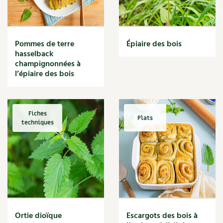
Narcisse
Nature
Nettoyage
Nettoyant
Pommes de terre
Épiaire des bois
Nichoir
hasselback
Noisette
champignonnées à
Noix
l’épiaire des bois
Noix de coco
Nourriture
Nuisibles
Fiches
Plats
Numérique
techniques
Nutriments
Observation
Œuf
Oignon
Oiseaux
Olivier
Optimisation
Ortie dioïque
Escargots des bois à
Optimiser l'espace