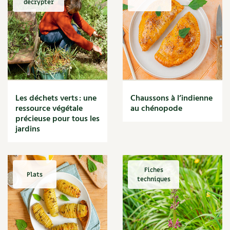
décrypter
Marmite
Massage
Matériaux
Maux
Méditerranéen
Menace
Mésange
Microflore
Les déchets verts : une
Chaussons à l’indienne
Migraine
ressource végétale
au chénopode
précieuse pour tous les
Mode de culture
jardins
Montagne
Mousse
Moutarde
Multiplication
Fiches
Plats
techniques
Mûre
Muret
Muscade
Musique