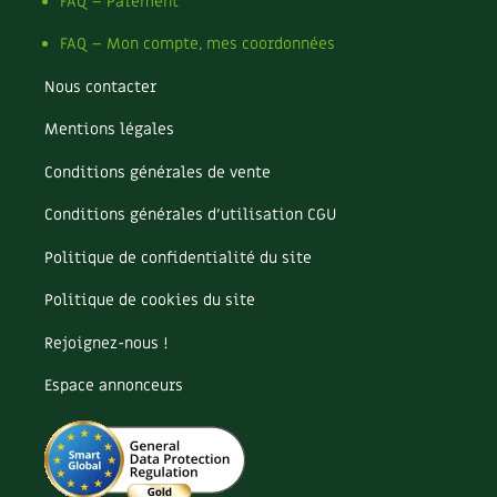
Pomme
FAQ – Paiement
Pomme de terre
FAQ – Mon compte, mes coordonnées
Potager
Potager en lasagnes
Nous contacter
Potimarron
Mentions légales
Poules
Prairie fleurie
Conditions générales de vente
Productif
Purin
Conditions générales d’utilisation CGU
Ravageur
Politique de confidentialité du site
Recette
Récup'
Politique de cookies du site
Recyclage
Rejoignez-nous !
Réparation
Reproduction
Espace annonceurs
Restauration
Rocaille
Ronce (ou mûre de jardin)
Roquette