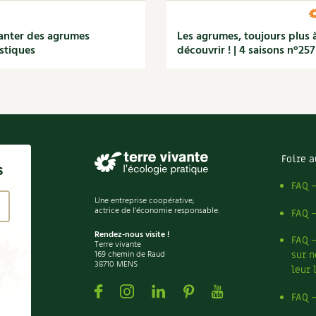
anter des agrumes
Les agrumes, toujours plus 
stiques
découvrir ! | 4 saisons n°257
Foire a
s
FAQ 
Une entreprise coopérative,
actrice de l'économie responsable.
FAQ 
Rendez-nous visite !
FAQ 
Terre vivante
169 chemin de Raud
sur n
38710 MENS
leur 
Facebook
Instagram
Linkedin
Pinterest
Youtube
FAQ 