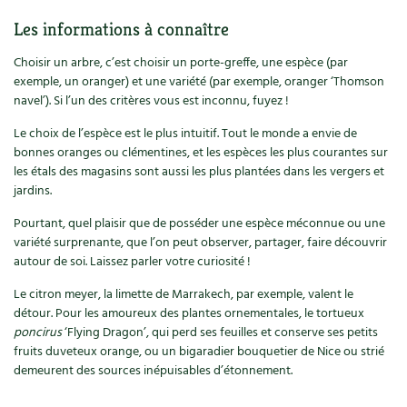
Les plantes et leurs vertus
Les informations à connaître
Soins et cosmétiques au naturel
Choisir un arbre, c’est choisir un porte-greffe, une espèce (par
exemple, un oranger) et une variété (par exemple, oranger ‘Thomson
Société et alternatives
navel’). Si l’un des critères vous est inconnu, fuyez !
Vivre l’écologie
Le choix de l’espèce est le plus intuitif. Tout le monde a envie de
bonnes oranges ou clémentines, et les espèces les plus courantes sur
les étals des magasins sont aussi les plus plantées dans les vergers et
Protéger la nature
jardins.
Autonomie
Pourtant, quel plaisir que de posséder une espèce méconnue ou une
variété surprenante, que l’on peut observer, partager, faire découvrir
Enfants
autour de soi. Laissez parler votre curiosité !
Le citron meyer, la limette de Marrakech, par exemple, valent le
Actions pour la planète
détour. Pour les amoureux des plantes ornementales, le tortueux
poncirus
‘Flying Dragon’, qui perd ses feuilles et conserve ses petits
Les 4 saisons
fruits duveteux orange, ou un bigaradier bouquetier de Nice ou strié
demeurent des sources inépuisables d’étonnement.
Archives