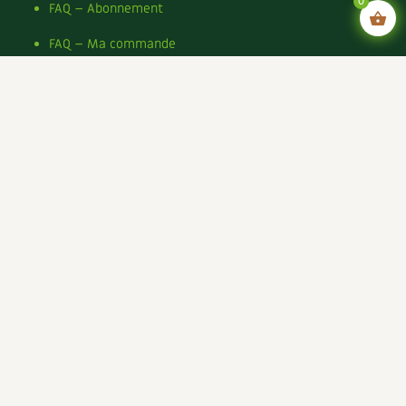
0
FAQ – Abonnement
FAQ – Ma commande
FAQ – Information sur nos produits et leur livraison
FAQ – Paiement
FAQ – Mon compte, mes coordonnées
Nous contacter
Mentions légales
Conditions générales de vente
Conditions générales d’utilisation CGU
Politique de confidentialité du site
Politique de cookies du site
Rejoignez-nous !