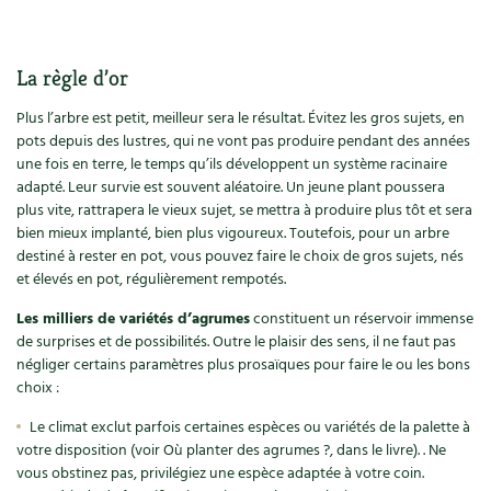
Carnets de saison
La règle d’or
Compléments
Plus l’arbre est petit, meilleur sera le résultat. Évitez les gros sujets, en
Dossier
4 saisons
pots depuis des lustres, qui ne vont pas produire pendant des années
une fois en terre, le temps qu’ils développent un système racinaire
Actualités
adapté. Leur survie est souvent aléatoire. Un jeune plant poussera
plus vite, rattrapera le vieux sujet, se mettra à produire plus tôt et sera
bien mieux implanté, bien plus vigoureux. Toutefois, pour un arbre
Vidéos et podcasts
destiné à rester en pot, vous pouvez faire le choix de gros sujets, nés
et élevés en pot, régulièrement rempotés.
Conseils vidéo des
4 saisons
Les milliers de variétés d’agrumes
constituent un réservoir immense
Secrets d’abonné
de surprises et de possibilités. Outre le plaisir des sens, il ne faut pas
négliger certains paramètres plus prosaïques pour faire le ou les bons
choix :
Tous au jardin ! avec Pascal
Le climat exclut parfois certaines espèces ou variétés de la palette à
La vie secrète du jardin
votre disposition (voir Où planter des agrumes ?, dans le livre). . Ne
vous obstinez pas, privilégiez une espèce adaptée à votre coin.