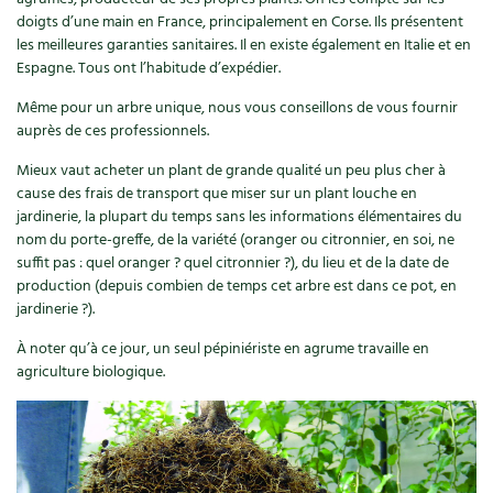
Accès
Bricolages au jardin
Les chroniques de Marie
doigts d’une main en France, principalement en Corse. Ils présentent
Cuisine saine
les meilleures garanties sanitaires. Il en existe également en Italie et en
Le magazine
Les 4 saisons
Séjourner en Trièves
Outils et ustensiles du jardin
Forums
Espagne. Tous ont l’habitude d’expédier.
Manger bio
Stages
Même pour un arbre unique, nous vous conseillons de vous fournir
Nous contacter
Biodiversité
Jardin bio
auprès de ces professionnels.
Cures, régimes
Cartes cadeau
Ravageurs et maladies au jardin
Habitat écologique
Mieux vaut acheter un plant de grande qualité un peu plus cher à
cause des frais de transport que miser sur un plant louche en
Dessert, Boulangerie
Petit élevage
jardinerie, la plupart du temps sans les informations élémentaires du
Cuisine saine
nom du porte-greffe, de la variété (oranger ou citronnier, en soi, ne
Techniques, conservation, organisation
suffit pas : quel oranger ? quel citronnier ?), du lieu et de la date de
Cuisine saine
Soins naturels
production (depuis combien de temps cet arbre est dans ce pot, en
Agenda, calendrier
jardinerie ?).
Alimentation et nutrition
Société et alternatives
À noter qu’à ce jour, un seul pépiniériste en agrume travaille en
NOUVEAUTÉS
Recettes de printemps
agriculture biologique.
Les 4 saisons
& vous
Feuilleter le catalogue
Recettes par type de plat
Questions à la rédaction
Recettes sans gluten
Entre abonné·es