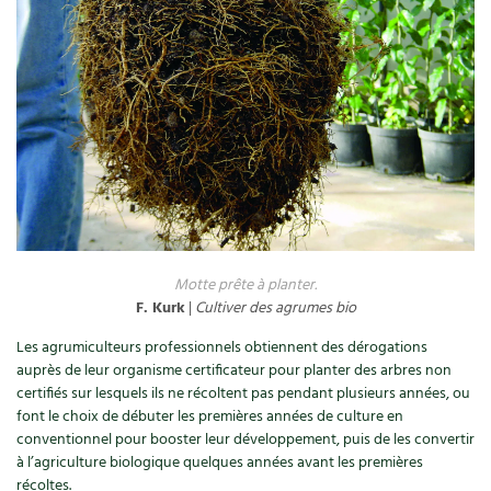
Recettes végétariennes et vegan
Trucs & astuces
Habitat écologique
Expés
Conception et gros oeuvre
Trocs & petites annonces
Matériaux écologiques
Appels à témoignage
Énergie
Bonnes adresses
Motte prête à planter.
Gestion de l’eau
Liste des pépiniéristes
F. Kurk
|
Cultiver des agrumes bio
Entretien de la maison
Mieux consommer
Les agrumiculteurs professionnels obtiennent des dérogations
auprès de leur organisme certificateur pour planter des arbres non
certifiés sur lesquels ils ne récoltent pas pendant plusieurs années, ou
Décoration et petit bricolage
font le choix de débuter les premières années de culture en
conventionnel pour booster leur développement, puis de les convertir
Santé et bien-être
à l’agriculture biologique quelques années avant les premières
récoltes.