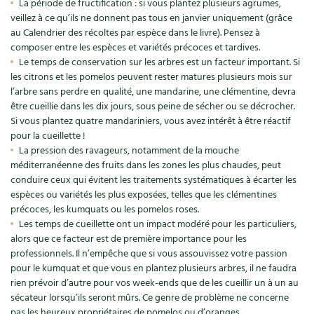
BD : La folle histoire des plantes
La période de fructification : si vous plantez plusieurs agrumes,
veillez à ce qu’ils ne donnent pas tous en janvier uniquement (grâce
au Calendrier des récoltes par espèce dans le livre). Pensez à
composer entre les espèces et variétés précoces et tardives.
Le temps de conservation sur les arbres est un facteur important. Si
les citrons et les pomelos peuvent rester matures plusieurs mois sur
l’arbre sans perdre en qualité, une mandarine, une clémentine, devra
être cueillie dans les dix jours, sous peine de sécher ou se décrocher.
Si vous plantez quatre mandariniers, vous avez intérêt à être réactif
pour la cueillette !
La pression des ravageurs, notamment de la mouche
méditerranéenne des fruits dans les zones les plus chaudes, peut
conduire ceux qui évitent les traitements systématiques à écarter les
espèces ou variétés les plus exposées, telles que les clémentines
précoces, les kumquats ou les pomelos roses.
Les temps de cueillette ont un impact modéré pour les particuliers,
alors que ce facteur est de première importance pour les
professionnels. Il n’empêche que si vous assouvissez votre passion
pour le kumquat et que vous en plantez plusieurs arbres, il ne faudra
rien prévoir d’autre pour vos week-ends que de les cueillir un à un au
sécateur lorsqu’ils seront mûrs. Ce genre de problème ne concerne
pas les heureux propriétaires de pomelos ou d’oranges…