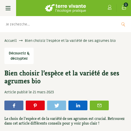
0
Livres
Accueil
Bien choisir l’espèce et la variété de ses agrumes bio
Permaculture, Jardin bio
Découvrir &
Les 4 saisons
décrypter
Potager
S’abonner
Boutique
Bien choisir l’espèce et la variété de ses
agrumes bio
Techniques de jardinage
Se réabonner
Graines, semences
Cartes cadeau
 : Les
Don pour soutenir Terre vivante
Article publié le
21 mars 2023
Verger, arbres
Offrir un abonnement
Potagères
Centre Terre vivante
+
AJ
5,00
€
JOUTER
Petit élevage
Les numéros
Aromatiques
Découvrir le Centre
Infos & conseils
Le choix de l’espèce et de la variété de ses agrumes est crucial. Retrouvez
Aménagement jardin
4 saisons
dans cet article différents conseils pour y voir plus clair !
Florales
Visiter en famille, entre amis
Jardin bio
Parole libre