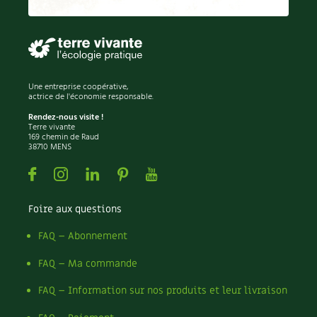
Permaculture
Persil
Pesticides
Petits pois
Piment
Une entreprise coopérative,
Pissenlit
actrice de l'économie responsable.
Pizza
Rendez-nous visite !
Terre vivante
Plantes
169 chemin de Raud
38710 MENS
Plantes d'extérieur
Plantes d'intérieur
Facebook
Instagram
Linkedin
Pinterest
Youtube
Plantes médicinales
Plantes sauvages
Foire aux questions
Plants
Plastique
FAQ – Abonnement
Plat
FAQ – Ma commande
Poireau
Pollinisation
FAQ – Information sur nos produits et leur livraison
Pollution