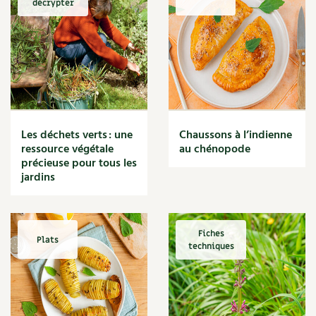
décrypter
Marmite
Massage
Matériaux
Maux
Méditerranéen
Menace
Mésange
Microflore
Les déchets verts : une
Chaussons à l’indienne
Migraine
ressource végétale
au chénopode
précieuse pour tous les
Mode de culture
jardins
Montagne
Mousse
Moutarde
Multiplication
Fiches
Plats
techniques
Mûre
Muret
Muscade
Musique