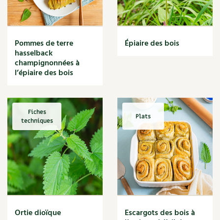
Narcisse
Nature
Nettoyage
Nettoyant
Pommes de terre
Épiaire des bois
Nichoir
hasselback
Noisette
champignonnées à
Noix
l’épiaire des bois
Noix de coco
Nourriture
Nuisibles
Fiches
Plats
Numérique
techniques
Nutriments
Observation
Œuf
Oignon
Oiseaux
Olivier
Optimisation
Ortie dioïque
Escargots des bois à
Optimiser l'espace