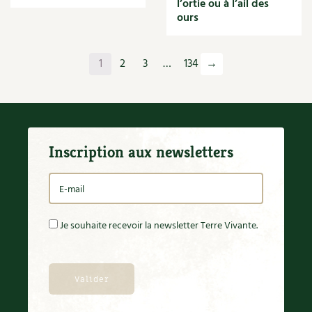
l’ortie ou à l’ail des
Orange
ours
Origan
Ornement
Outil
1
2
3
…
134
→
Outils
Paillage
Paille
Panais
Papier
Inscription aux newsletters
Parasite
Partenariat
Participatif
Patate douce
Pâte
Je souhaite recevoir la newsletter Terre Vivante.
Pâtisson
Patrimoine
Pêche
Pelouse
Pépinières