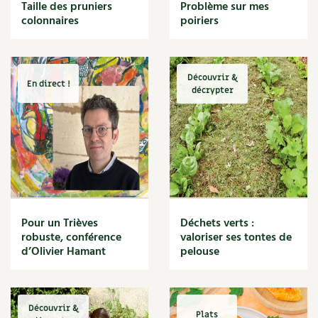
BD : La folle histoire des plantes
Taille des pruniers
Problème sur mes
Cuisine saine
colonnaires
poiriers
Décoration
Dessert
DIY
Eau
Découvrir &
En direct !
Énergie
décrypter
Enfants
Expérimentation
Fleur
Jardin bio
Légumes
Légumineuse
Macérat
Pour un Trièves
Déchets verts :
Maïs doux
robuste, conférence
valoriser ses tontes de
Maison saine
d’Olivier Hamant
pelouse
Mal de gorge
Maladie
Mare
Découvrir &
Marie Chioca
Plats