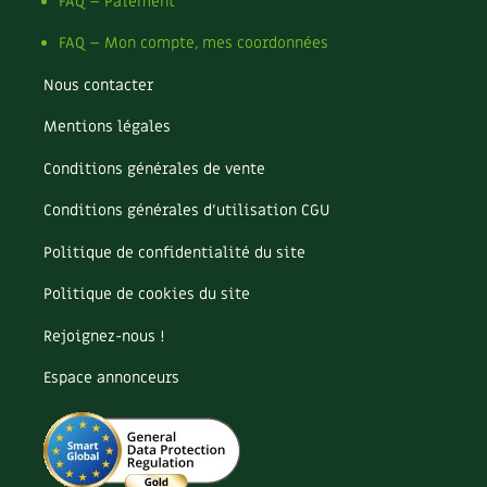
Pomme
FAQ – Paiement
Pomme de terre
FAQ – Mon compte, mes coordonnées
Potager
Potager en lasagnes
Nous contacter
Potimarron
Mentions légales
Poules
Prairie fleurie
Conditions générales de vente
Productif
Purin
Conditions générales d’utilisation CGU
Ravageur
Politique de confidentialité du site
Recette
Récup'
Politique de cookies du site
Recyclage
Rejoignez-nous !
Réparation
Reproduction
Espace annonceurs
Restauration
Rocaille
Ronce (ou mûre de jardin)
Roquette