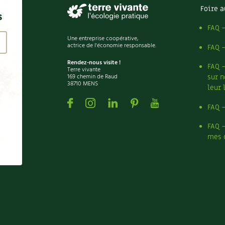
Foire a
s
FAQ 
Une entreprise coopérative,
actrice de l'économie responsable.
FAQ 
Rendez-nous visite !
FAQ 
Terre vivante
169 chemin de Raud
sur n
38710 MENS
leur 
Facebook
Instagram
Linkedin
Pinterest
Youtube
FAQ 
FAQ 
mes 