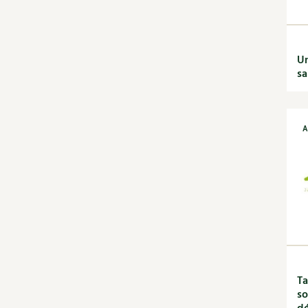
Recettes de printemps
Recettes par régimes
alimentaires
Un
Recettes sans gluten
sa
Recettes végétariennes
et vegan
Recettes par type de plat
Bases
A
Boissons
Desserts
Entrées
Petit déjeuner et
goûter
Plats
Découvrir & décrypter
DIY
Dossier
Ta
Enfants
so