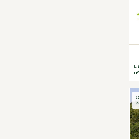
jardin
Calendrier lunaire
Carte climatique
Cultiver sous serre
Fiches techniques
Focus sur...
Jardiner en ville
Ornement et
aménagement du jardin
L’
Outils et ustensiles du
n°
jardin
Permaculture et
syntropie
C
Petit élevage
d
Potager
Améliorer le sol
Cultiver les légumes,
aromatiques et
condimentaires