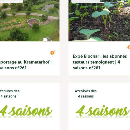
Autonomie
NOUVEAUTÉ
nception et gros oeuvre
tériaux écologiques
Société, engagement
Enfants
Feuilleter l
ergie
stion de l’eau
Actions pour la planète
tretien de la maison
coration et petit bricolage
Expé Biochar : les abonnés
portage au Krameterhof |
testeurs témoignent | 4
saisons n°261
saisons n°261
rchives des
Archives des
4 saisons
4 saisons