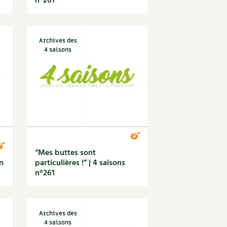
n°261
Archives des
4 saisons
“Mes buttes sont
n
particulières !” | 4 saisons
n°261
Archives des
4 saisons