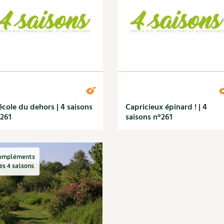
école du dehors | 4 saisons
Capricieux épinard ! | 4
261
saisons n°261
ompléments
es 4 saisons