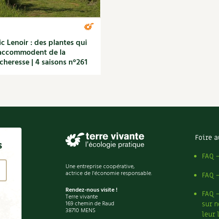
ic Lenoir : des plantes qui
accommodent de la
cheresse | 4 saisons n°261
Foire a
s
FAQ 
Une entreprise coopérative,
actrice de l'économie responsable.
FAQ 
Rendez-nous visite !
FAQ 
Terre vivante
169 chemin de Raud
sur n
38710 MENS
leur 